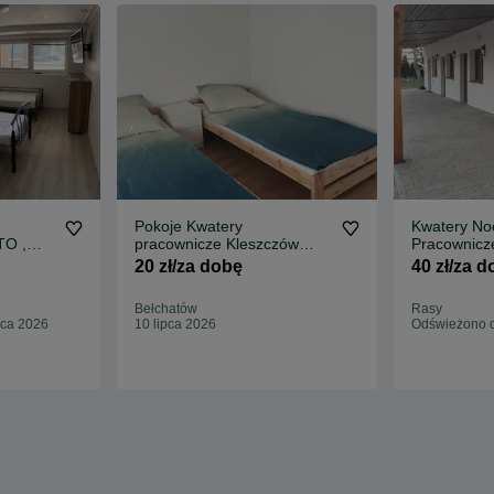
Pokoje Kwatery
Kwatery Noc
TO ,
pracownicze Kleszczów
Pracownicz
Kluki Kaszewice Rogowiec
Standard n
20 zł/za dobę
40 zł/za 
Bełchatów
Bełchatów
Rasy
pca 2026
10 lipca 2026
Odświeżono d