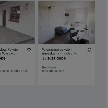
legi Pokoje
W centrum pokoje i
Wy
e Wysoki
mieszkania - noclegi +
1 0
owe pokoje
parking na posesji
dobę
35 zł/za dobę
Beł
03 
Bełchatów
nia 05 sierpnia 2026
02 sierpnia 2026
5