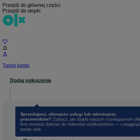
Przejdź do głównej części
Przejdź do stopki
Czat
Twoje konto
Dodaj ogłoszenie
Dla biznesu
opens in a new tab
Sprzedajesz, oferujesz usługi lub rekrutujesz
pracowników?
Zobacz, jak dzięki naszym rozwiązaniom dl
firm możesz dotrzeć do milionów użytkowników — i osiągną
swoje cele.