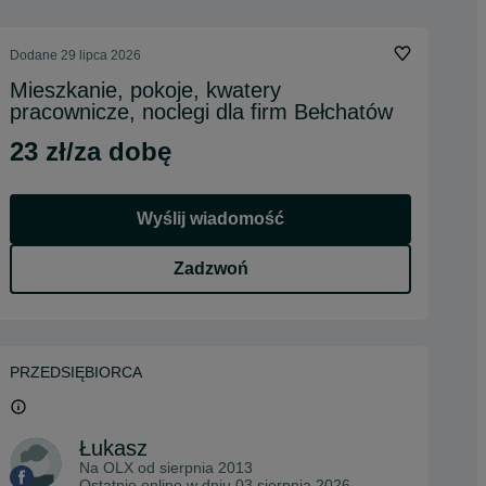
Dodane
29 lipca 2026
Mieszkanie, pokoje, kwatery
pracownicze, noclegi dla firm Bełchatów
23 zł/za dobę
Wyślij wiadomość
Zadzwoń
PRZEDSIĘBIORCA
Łukasz
Na OLX od
sierpnia 2013
Ostatnio online w dniu 03 sierpnia 2026