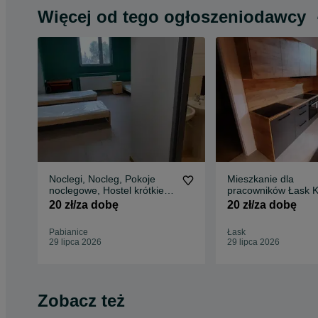
Więcej od tego ogłoszeniodawcy
Noclegi, Nocleg, Pokoje
Mieszkanie dla
noclegowe, Hostel krótkie
pracowników Łask K
terminy
pracownicze, nocleg
20 zł/za dobę
20 zł/za dobę
Pabianice
Łask
29 lipca 2026
29 lipca 2026
Zobacz też