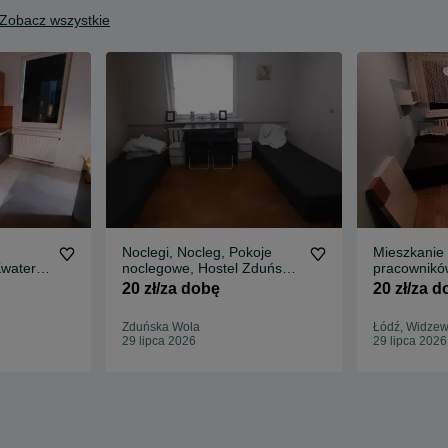
Zobacz wszystkie
Noclegi, Nocleg, Pokoje
Mieszkanie d
watery
noclegowe, Hostel Zduńska
pracownikó
i
Wola
Olechów Kw
20 zł/za dobę
20 zł/za 
Zduńska Wola
Łódź, Widze
29 lipca 2026
29 lipca 2026