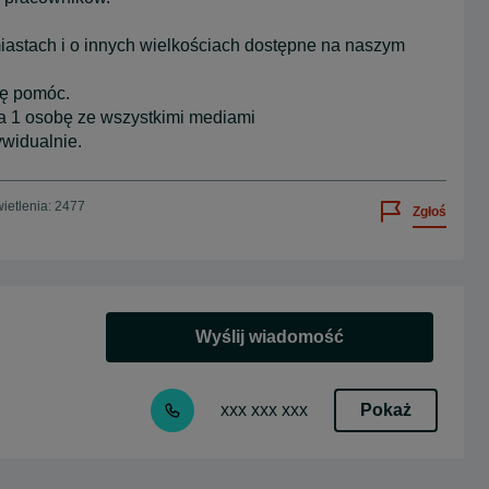
astach i o innych wielkościach dostępne na naszym
ię pomóc.
a 1 osobę ze wszystkimi mediami
ywidualnie.
ietlenia: 2477
Zgłoś
Wyślij wiadomość
Pokaż
xxx xxx xxx