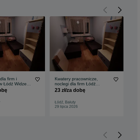
la firm i
Kwatery pracownicze,
Mie
w Łódź Widzew,
noclegi dla firm Łódź
pra
atery
Teofilów
fir
dobę
23 zł/za dobę
23
w
Łódź, Bałuty
Rz
29 lipca 2026
29 