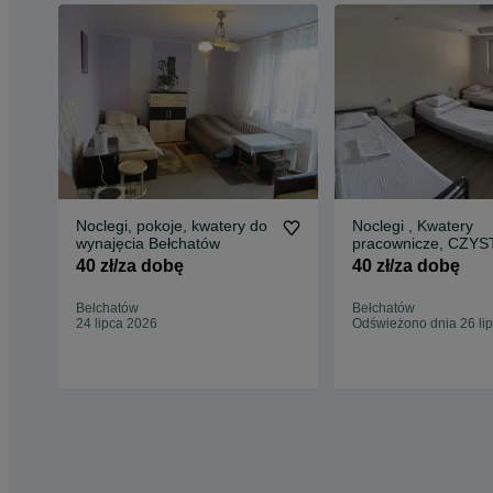
Noclegi, pokoje, kwatery do
Noclegi , Kwatery
wynajęcia Bełchatów
pracownicze, CZYS
CIEPŁO , FV
40 zł/za dobę
40 zł/za dobę
Bełchatów
Bełchatów
24 lipca 2026
Odświeżono dnia 26 li