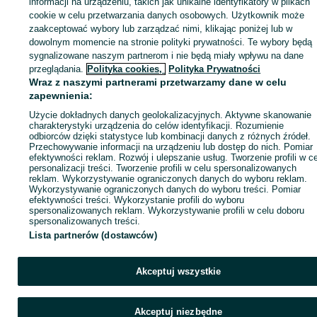
informacji na urządzeniu, takich jak unikalne identyfikatory w plikach
cookie w celu przetwarzania danych osobowych. Użytkownik może
KATEGORIA
zaakceptować wybory lub zarządzać nimi, klikając poniżej lub w
dowolnym momencie na stronie polityki prywatności. Te wybory będą
sygnalizowane naszym partnerom i nie będą miały wpływu na dane
ID:
814270293
Wyświetlenia: 41
przeglądania.
Polityka cookies,
Polityka Prywatności
Wraz z naszymi partnerami przetwarzamy dane w celu
zapewnienia:
Zadzwoń / SMS
Wyślij wiadomość
Użycie dokładnych danych geolokalizacyjnych. Aktywne skanowanie
charakterystyki urządzenia do celów identyfikacji. Rozumienie
odbiorców dzięki statystyce lub kombinacji danych z różnych źródeł.
Przechowywanie informacji na urządzeniu lub dostęp do nich. Pomiar
efektywności reklam. Rozwój i ulepszanie usług. Tworzenie profili w c
personalizacji treści. Tworzenie profili w celu spersonalizowanych
reklam. Wykorzystywanie ograniczonych danych do wyboru reklam.
Wykorzystywanie ograniczonych danych do wyboru treści. Pomiar
efektywności treści. Wykorzystanie profili do wyboru
spersonalizowanych reklam. Wykorzystywanie profili w celu doboru
spersonalizowanych treści.
Lista partnerów (dostawców)
Akceptuj wszystkie
Akceptuj niezbędne