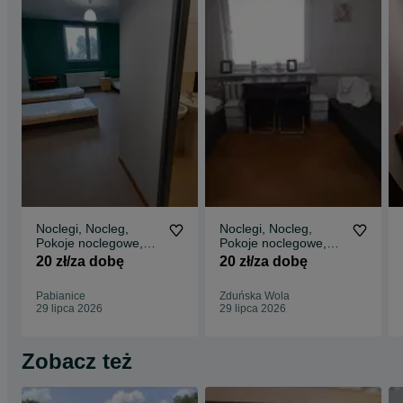
Noclegi, Nocleg,
Noclegi, Nocleg,
Pokoje noclegowe,
Pokoje noclegowe,
Hostel krótkie terminy
Hostel Zduńska Wola
20 zł/za dobę
20 zł/za dobę
Pabianice
Zduńska Wola
29 lipca 2026
29 lipca 2026
Zobacz też