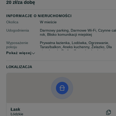
20 zł/za dobę
INFORMACJE O NIERUCHOMOŚCI
Okolica
W mieście
Udogodnienia
Darmowy parking, Darmowe Wi-Fi, Czynne ca
rok, Blisko komunikacji miejskiej
Wyposażenie
Prywatna łazienka, Lodówka, Ogrzewanie,
pokoju
Taras/balkon, Aneks kuchenny, Żelazko, Dla
niepalących, Pralka, Suszarka do ubrań
Pokaż więcej
Minimalna długość
2 noce/y
pobytu
LOKALIZACJA
Typ noclegu
Pozostałe
Maksymalna liczba
20 osób
gości
Łask
Łódzkie