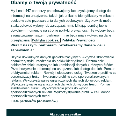
Dbamy o Twoją prywatność
My i nasi
447
partnerzy przechowujemy lub uzyskujemy dostęp do
Zaloguj się lub załóż konto na OLX, aby skontaktować się z t
informacji na urządzeniu, takich jak unikalne identyfikatory w plikach
sprzedającym
cookie w celu przetwarzania danych osobowych. Użytkownik może
zaakceptować wybory lub zarządzać nimi, klikając poniżej lub w
dowolnym momencie na stronie polityki prywatności. Te wybory będą
Zaloguj się / Załóż konto
sygnalizowane naszym partnerom i nie będą miały wpływu na dane
przeglądania.
Polityka cookies,
Polityka Prywatności
Wraz z naszymi partnerami przetwarzamy dane w celu
Wyślij wiadomość
Kup
zapewnienia:
Użycie dokładnych danych geolokalizacyjnych. Aktywne skanowanie
charakterystyki urządzenia do celów identyfikacji. Rozumienie
odbiorców dzięki statystyce lub kombinacji danych z różnych źródeł.
Przechowywanie informacji na urządzeniu lub dostęp do nich. Pomiar
efektywności reklam. Rozwój i ulepszanie usług. Tworzenie profili w c
personalizacji treści. Tworzenie profili w celu spersonalizowanych
reklam. Wykorzystywanie ograniczonych danych do wyboru reklam.
Wykorzystywanie ograniczonych danych do wyboru treści. Pomiar
efektywności treści. Wykorzystanie profili do wyboru
spersonalizowanych reklam. Wykorzystywanie profili w celu doboru
spersonalizowanych treści.
Lista partnerów (dostawców)
Akceptuj wszystkie