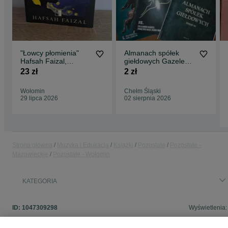
"Łowcy płomienia"
Almanach spółek
Hafsah Faizal,
giełdowych Gazele
książka używana
biznesu
23 zł
2 zł
Wołomin
Chełm Śląski
29 lipca 2026
02 sierpnia 2026
Strona główna
Muzyka i Edukacja
Książki
Pozostałe
Pozostałe -
Mazowieckie
Pozostałe - Wołomin
KATEGORIA
ID:
1047309298
Wyświetlenia: