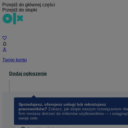
Przejdź do głównej części
Przejdź do stopki
Czat
Twoje konto
Dodaj ogłoszenie
Dla biznesu
opens in a new tab
Sprzedajesz, oferujesz usługi lub rekrutujesz
pracowników?
Zobacz, jak dzięki naszym rozwiązaniom dl
firm możesz dotrzeć do milionów użytkowników — i osiągną
swoje cele.