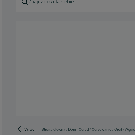
Wróć
Strona główna
Dom i Ogród
Ogrzewanie
Opał
Węgie