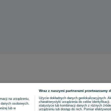
Wraz z naszymi partnerami przetwarzamy d
Użycie dokładnych danych geolokalizacyjnych. A
macji na urządzeniu,
charakterystyki urządzenia do celów identyfikacji
ia danych osobowych.
statystyce lub kombinacji danych z różnych źróde
niżej lub w
urządzeniu lub dostęp do nich. Pomiar efektywnoś