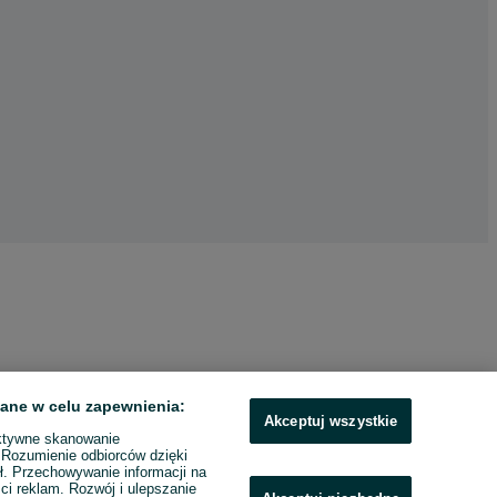
ane w celu zapewnienia:
Akceptuj wszystkie
ktywne skanowanie
. Rozumienie odbiorców dzięki
ł. Przechowywanie informacji na
ci reklam. Rozwój i ulepszanie