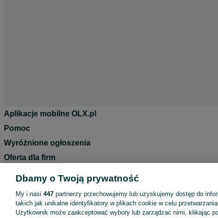
Aplikacje mobilne OLX.pl
Pomoc
Wyróżnione ogłoszenia
Oferta dla firm
Blog
Dbamy o Twoją prywatność
Regulamin
My i nasi
447
partnerzy przechowujemy lub uzyskujemy dostęp do infor
Polityka prywatności
takich jak unikalne identyfikatory w plikach cookie w celu przetwarzan
Użytkownik może zaakceptować wybory lub zarządzać nimi, klikając po
Reklama