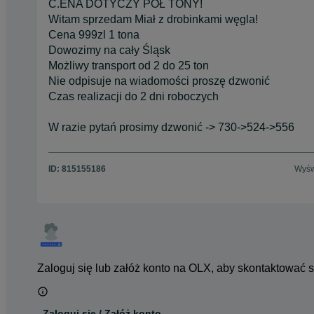
C.ENA DOTYCZY PÓŁ TONY!
Witam sprzedam Miał z drobinkami węgla!
Cena 999zl 1 tona
Dowozimy na cały Śląsk
Możliwy transport od 2 do 25 ton
Nie odpisuje na wiadomości proszę dzwonić
Czas realizacji do 2 dni roboczych
W razie pytań prosimy dzwonić -> 730->524->556
ID:
815155186
Wyśw
Zaloguj się lub załóż konto na OLX, aby skontaktować 
Zaloguj się / Załóż konto