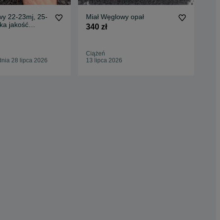
wy 22-23mj, 25-
Miał Węglowy opał
Mia
ka jakość
340 zł
500
alnie
Ciążeń
Wol
nia 28 lipca 2026
13 lipca 2026
01 