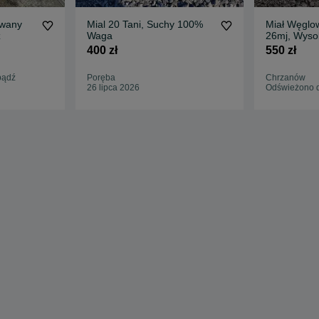
owany
Mial 20 Tani, Suchy 100%
Miał Węglo
ź
Waga
26mj, Wyso
Polskie Kop
400 zł
550 zł
bądź
Poręba
Chrzanów
26 lipca 2026
Odświeżono d