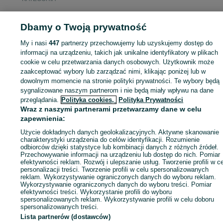
ID:
1057730066
Wyświetlenia: 1
Dbamy o Twoją prywatność
My i nasi
447
partnerzy przechowujemy lub uzyskujemy dostęp do
informacji na urządzeniu, takich jak unikalne identyfikatory w plikach
cookie w celu przetwarzania danych osobowych. Użytkownik może
Zaloguj się lub załóż konto na OLX, aby skontaktować się z t
zaakceptować wybory lub zarządzać nimi, klikając poniżej lub w
sprzedającym
dowolnym momencie na stronie polityki prywatności. Te wybory będą
sygnalizowane naszym partnerom i nie będą miały wpływu na dane
przeglądania.
Polityka cookies,
Polityka Prywatności
Wraz z naszymi partnerami przetwarzamy dane w celu
Zaloguj się / Załóż konto
zapewnienia:
Użycie dokładnych danych geolokalizacyjnych. Aktywne skanowanie
Zadzwoń / SMS
Wyślij wiadomość
charakterystyki urządzenia do celów identyfikacji. Rozumienie
odbiorców dzięki statystyce lub kombinacji danych z różnych źródeł.
Przechowywanie informacji na urządzeniu lub dostęp do nich. Pomiar
efektywności reklam. Rozwój i ulepszanie usług. Tworzenie profili w c
personalizacji treści. Tworzenie profili w celu spersonalizowanych
reklam. Wykorzystywanie ograniczonych danych do wyboru reklam.
Wykorzystywanie ograniczonych danych do wyboru treści. Pomiar
efektywności treści. Wykorzystanie profili do wyboru
spersonalizowanych reklam. Wykorzystywanie profili w celu doboru
spersonalizowanych treści.
Lista partnerów (dostawców)