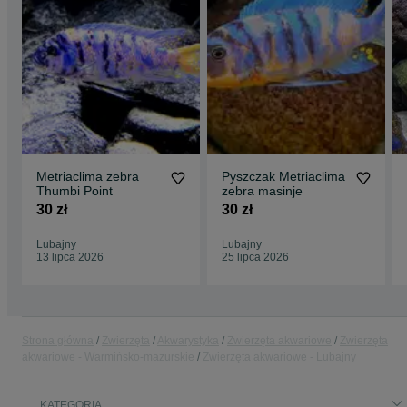
Metriaclima zebra
Pyszczak Metriaclima
Thumbi Point
zebra masinje
30 zł
30 zł
Lubajny
Lubajny
13 lipca 2026
25 lipca 2026
Strona główna
Zwierzęta
Akwarystyka
Zwierzęta akwariowe
Zwierzęta
akwariowe - Warmińsko-mazurskie
Zwierzęta akwariowe - Lubajny
KATEGORIA