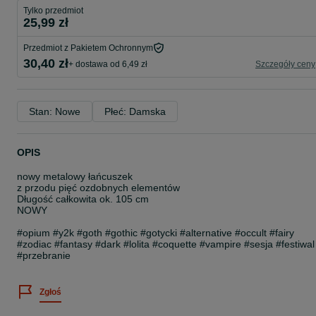
Tylko przedmiot
25,99 zł
Przedmiot z Pakietem Ochronnym
30,40 zł
+ dostawa od 6,49 zł
Szczegóły ceny
Stan: Nowe
Płeć: Damska
OPIS
nowy metalowy łańcuszek
z przodu pięć ozdobnych elementów
Długość całkowita ok. 105 cm
NOWY
#opium #y2k #goth #gothic #gotycki #alternative #occult #fairy
#zodiac #fantasy #dark #lolita #coquette #vampire #sesja #festiwal
#przebranie
Zgłoś