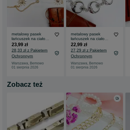
metalowy pasek
metalowy pasek
łańcuszek na ciało
łańcuszek na ciało
słońce gothic
księżyc gwiazdki
23,99 zł
22,99 zł
gothic
28,33 zł z Pakietem
27,29 zł z Pakietem
Ochronnym
Ochronnym
Warszawa, Bemowo
Warszawa, Bemowo
01 sierpnia 2026
01 sierpnia 2026
Zobacz też