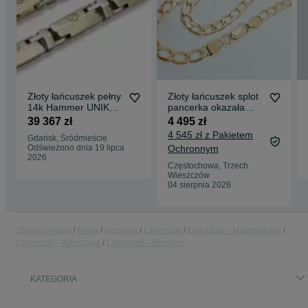
Złoty łańcuszek pełny
Złoty łańcuszek splot
14k Hammer UNIKAT
pancerka okazała
cc011yw 57,5cm
płaska złoto próby
39 367 zł
4 495 zł
6,5mm Gdańsk
585 dł 45 cm
4 545 zł z Pakietem
Gdańsk, Śródmieście
Odświeżono dnia 19 lipca
Ochronnym
2026
Częstochowa, Trzech
Wieszczów
04 sierpnia 2026
Strona główna
Moda
Biżuteria
Łańcuszki
Łańcuszki - Mazowieckie
Łańcuszki - Warszawa
Łańcuszki - Bemowo
KATEGORIA