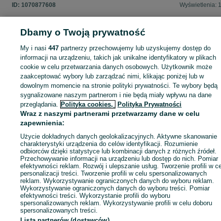
ID:
1070877608
Wyświetlenia: 
Dbamy o Twoją prywatność
My i nasi
447
partnerzy przechowujemy lub uzyskujemy dostęp do
Zaloguj się lub załóż konto na OLX, aby skontaktować się z t
informacji na urządzeniu, takich jak unikalne identyfikatory w plikach
sprzedającym
cookie w celu przetwarzania danych osobowych. Użytkownik może
zaakceptować wybory lub zarządzać nimi, klikając poniżej lub w
dowolnym momencie na stronie polityki prywatności. Te wybory będą
Zaloguj się / Załóż konto
sygnalizowane naszym partnerom i nie będą miały wpływu na dane
przeglądania.
Polityka cookies,
Polityka Prywatności
Wraz z naszymi partnerami przetwarzamy dane w celu
Wyślij wiadomość
Kup
zapewnienia:
Użycie dokładnych danych geolokalizacyjnych. Aktywne skanowanie
charakterystyki urządzenia do celów identyfikacji. Rozumienie
odbiorców dzięki statystyce lub kombinacji danych z różnych źródeł.
Przechowywanie informacji na urządzeniu lub dostęp do nich. Pomiar
efektywności reklam. Rozwój i ulepszanie usług. Tworzenie profili w c
personalizacji treści. Tworzenie profili w celu spersonalizowanych
reklam. Wykorzystywanie ograniczonych danych do wyboru reklam.
Wykorzystywanie ograniczonych danych do wyboru treści. Pomiar
efektywności treści. Wykorzystanie profili do wyboru
spersonalizowanych reklam. Wykorzystywanie profili w celu doboru
spersonalizowanych treści.
Lista partnerów (dostawców)