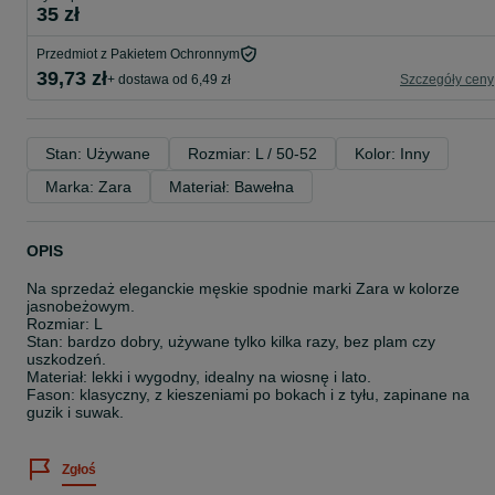
35 zł
Przedmiot z Pakietem Ochronnym
39,73 zł
+ dostawa od 6,49 zł
Szczegóły ceny
Stan: Używane
Rozmiar: L / 50-52
Kolor: Inny
Marka: Zara
Materiał: Bawełna
OPIS
Na sprzedaż eleganckie męskie spodnie marki Zara w kolorze
jasnobeżowym.
Rozmiar: L
Stan: bardzo dobry, używane tylko kilka razy, bez plam czy
uszkodzeń.
Materiał: lekki i wygodny, idealny na wiosnę i lato.
Fason: klasyczny, z kieszeniami po bokach i z tyłu, zapinane na
guzik i suwak.
Zgłoś