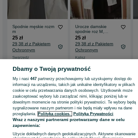
Spodnie męskie rozm
Urocze damskie
m
spodnie roz M,
kupione 7mies temu
25 zł
25 zł
29,38 zł z Pakietem
29,38 zł z Pakietem
Ochronnym
Ochronnym
Swarzędz
Kalisz
07 sierpnia 2026
22 lipca 2026
Dbamy o Twoją prywatność
My i nasi
447
partnerzy przechowujemy lub uzyskujemy dostęp do
informacji na urządzeniu, takich jak unikalne identyfikatory w plikach
Strona główna
Moda
Ubrania męskie
Spodnie
Klasyczne spodnie
cookie w celu przetwarzania danych osobowych. Użytkownik może
Klasyczne spodnie - Dolnośląskie
Klasyczne spodnie - Wrocław
Klasyczne
zaakceptować wybory lub zarządzać nimi, klikając poniżej lub w
spodnie - Fabryczna
dowolnym momencie na stronie polityki prywatności. Te wybory będą
sygnalizowane naszym partnerom i nie będą miały wpływu na dane
przeglądania.
Polityka cookies,
Polityka Prywatności
KATEGORIA
Wraz z naszymi partnerami przetwarzamy dane w celu
zapewnienia:
ID:
1019901931
Wyświetlenia: 
Użycie dokładnych danych geolokalizacyjnych. Aktywne skanowanie