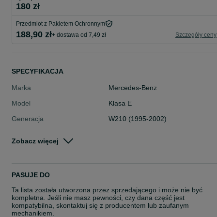
180 zł
Przedmiot z Pakietem Ochronnym
188,90 zł
+ dostawa od 7,49 zł
Szczegóły ceny
SPECYFIKACJA
Marka
Mercedes-Benz
Model
Klasa E
Generacja
W210 (1995-2002)
Numer części
A0185459932
Zobacz więcej
Typ części
Układ elektryczny, zapłon > Wypos
żenie elektryczne > Sterowniki
Stan
Używane
PASUJE DO
Rodzaj
Układ elektryczny
Ta lista została utworzona przez sprzedającego i może nie być
kompletna. Jeśli nie masz pewności, czy dana część jest
kompatybilna, skontaktuj się z producentem lub zaufanym
mechanikiem.