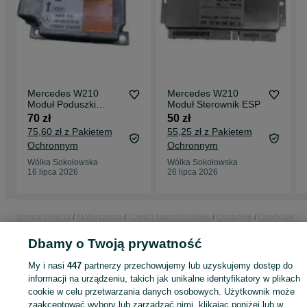
Mercedes W210
Mercedes W210
Moduł Poduszki
Moduł Sterownik ESP
Powietrznej
70 zł
50 zł
75,60 zł z Pakietem
55,25 zł z Pakietem
Ochronnym
Ochronnym
Wólka Sokołowska
Wólka Sokołowska
16 lipca 2026
26 lipca 2026
Strona główna
Motoryzacja
Części samochodowe
Osobowe
Osobowe -
Podkarpackie
Osobowe - Wólka Sokołowska
Dbamy o Twoją prywatność
My i nasi
447
partnerzy przechowujemy lub uzyskujemy dostęp do
KATEGORIA
informacji na urządzeniu, takich jak unikalne identyfikatory w plikach
cookie w celu przetwarzania danych osobowych. Użytkownik może
ID:
982583226
Wyświetlenia: 
zaakceptować wybory lub zarządzać nimi, klikając poniżej lub w