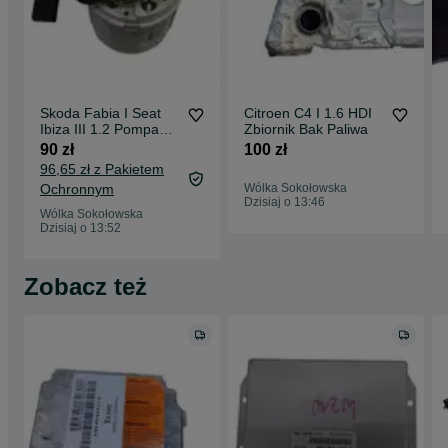
Skoda Fabia I Seat
Citroen C4 I 1.6 HDI
Ibiza III 1.2 Pompa
Zbiornik Bak Paliwa
Paliwa
90 zł
100 zł
96,65 zł z Pakietem
Ochronnym
Wólka Sokołowska
Dzisiaj o 13:46
Wólka Sokołowska
Dzisiaj o 13:52
Zobacz też