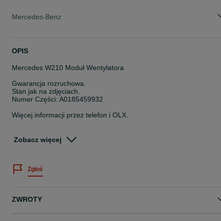
Mercedes-Benz
OPIS
Mercedes W210 Moduł Wentylatora
Gwarancja rozruchowa.
Stan jak na zdjęciach.
Numer Części: A0185459932
Więcej informacji przez telefon i OLX.
Pracujemy od poniedziałku do piątku w godzinach 8-16.
Nr magazynowy: 44409/S1
Zobacz więcej
Posiadamy duży asortyment części z demontażu.
Zapraszamy do współpracy.
Zgłoś
Możliwość wysyłki.
kasacjahajder.pl
ZWROTY