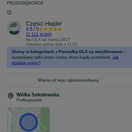
PRZEDSIĘBIORCA
Części Hajder
4.8
/
5
(
2 111 ocen
)
Na OLX od
marca 2017
Ostatnio online dziś o 11:07
Oceny w kategoriach z Przesyłką OLX są weryfikowane
i
wystawiane tylko przez osoby, które kupiły przedmiot.
Jak
działają oceny?
Więcej od tego ogłoszeniodawcy
Wólka Sokołowska
,
Podkarpackie