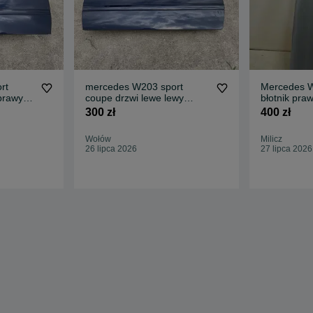
rt
mercedes W203 sport
Mercedes W
prawy
coupe drzwi lewe lewy
błotnik pra
przód
kolor C724 
300 zł
400 zł
Wołów
Milicz
26 lipca 2026
27 lipca 2026