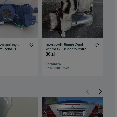
 zespolony z
rozrusznik Bosch Opel
roz
m Renault
Vectra C 1.8 Zafira Astra
II 
 61880052
1.6 Meriva
mul
80 zł
100
Korzeńsko
Kor
51
06 sierpnia 2026
06 