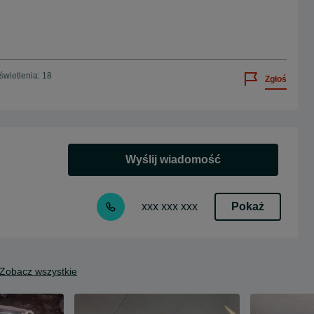
wietlenia: 18
Zgłoś
Wyślij wiadomość
Pokaż
xxx xxx xxx
Zobacz wszystkie