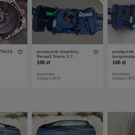
17W419
przełącznik zespolony
przełącznik
Renault Scenic II 2
tempomate
61880051
Scenic II 2
100 zł
100 zł
Korzeńsko
Korzeńsko
Dzisiaj o 06:07
Dzisiaj o 05: