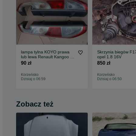
lampa tylna KOYO prawa
Skrzynia biegów F
lub lewa Renault Kangoo II
opel 1.8 16V
08-13r
90 zł
850 zł
Korzeńsko
Korzeńsko
Dzisiaj o 06:59
Dzisiaj o 06:50
Zobacz też