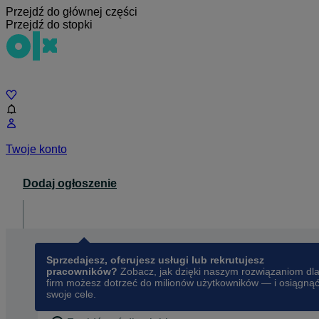
Przejdź do głównej części
Przejdź do stopki
Czat
Twoje konto
Dodaj ogłoszenie
Dla biznesu
opens in a new tab
Sprzedajesz, oferujesz usługi lub rekrutujesz
pracowników?
Zobacz, jak dzięki naszym rozwiązaniom dl
firm możesz dotrzeć do milionów użytkowników — i osiągną
swoje cele.