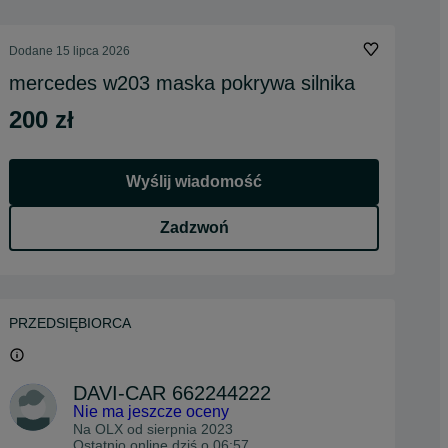
Dodane
15 lipca 2026
mercedes w203 maska pokrywa silnika
200 zł
Wyślij wiadomość
Zadzwoń
PRZEDSIĘBIORCA
DAVI-CAR 662244222
Nie ma jeszcze oceny
Na OLX od
sierpnia 2023
Ostatnio online dziś o 06:57