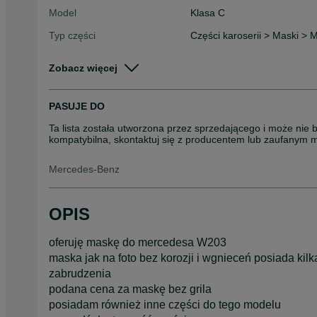
Model
Klasa C
Typ części
Części karoserii > Maski > 
Stan
Używane
Zobacz więcej
Rodzaj
Karoseria
PASUJE DO
Ta lista została utworzona przez sprzedającego i może nie 
kompatybilna, skontaktuj się z producentem lub zaufanym 
Mercedes-Benz
OPIS
oferuję maskę do mercedesa W203
maska jak na foto bez korozji i wgnieceń posiada kilk
zabrudzenia
podana cena za maskę bez grila
posiadam również inne części do tego modelu