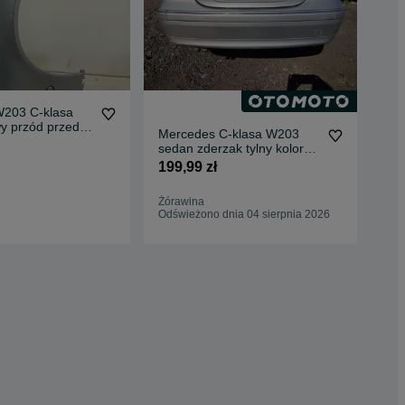
203 C-klasa
Na
wy przód przedni
spo
Mercedes C-klasa W203
oryginał
200
sedan zderzak tylny kolor
744
199,99 zł
Mili
01 
Żórawina
Odświeżono dnia 04 sierpnia 2026