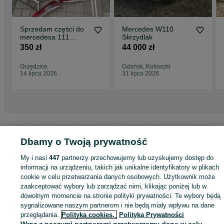
Sprzedam części do
Mercedes W110
mercedesa 111
Skrzydlak
licznik .
350 zł
44 000 zł
Grzędzice
Gdańsk, Kokoszki
14 lipca 2026
31 lipca 2026
Strona główna
Motoryzacja
Części samochodowe
Osobowe
Osobowe -
Mazowieckie
Osobowe - Błonie
Dbamy o Twoją prywatność
My i nasi
447
partnerzy przechowujemy lub uzyskujemy dostęp do
KATEGORIA
informacji na urządzeniu, takich jak unikalne identyfikatory w plikach
cookie w celu przetwarzania danych osobowych. Użytkownik może
zaakceptować wybory lub zarządzać nimi, klikając poniżej lub w
ID:
909559004
Wyświetlenia: 2
dowolnym momencie na stronie polityki prywatności. Te wybory będą
sygnalizowane naszym partnerom i nie będą miały wpływu na dane
Zadzwoń / SMS
Wyślij wiadomość
przeglądania.
Polityka cookies,
Polityka Prywatności