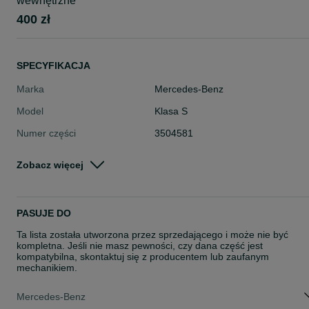
wewnętrzne
400 zł
SPECYFIKACJA
Marka
Mercedes-Benz
Model
Klasa S
Numer części
3504581
Typ części
Części karoserii > Błotniki > Repera
Zobacz więcej
urki
Stan
Nowe
Rodzaj
Karoseria
PASUJE DO
Ta lista została utworzona przez sprzedającego i może nie być
kompletna. Jeśli nie masz pewności, czy dana część jest
kompatybilna, skontaktuj się z producentem lub zaufanym
mechanikiem.
Mercedes-Benz