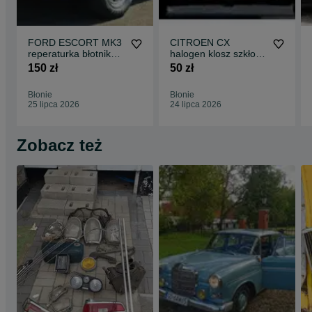
FORD ESCORT MK3
CITROEN CX
reperaturka błotnika
halogen klosz szkło
prawy tył 4D 1980-
75-89 ORYGINAŁ
150 zł
50 zł
1986 części
L+P komplet części
blacharskie nadwozia
blacharskie klocki
Błonie
Błonie
klocki tarcze
tarcze hamulcowe do
25 lipca 2026
24 lipca 2026
hamulcowe do
wszystkich modeli
wszystkich modeli
Zobacz też