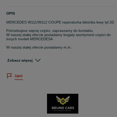
OPIS
MERCEDES W111/W112 COUPE reperaturka błotnika lewy tył 2D
Potrzebujesz więcej części, zapraszamy do kontaktu.
W naszej stałej ofercie posiadamy bogaty asortyment części do
innych modeli MERCEDESA.
W naszej stałej ofercie posiadamy m.in.:
- błotniki przód
- fartuchy/ kielichy błotników przednich
Zobacz więcej
- podłogi przód i tył
- reperaturki dolne/ górne/ poszycia błotników tylnych
- nadkola/ reperaturki wewnętrzne błotników tylnych
Zgłoś
- reperaturki/ korytka drzwi przód i tył
- pas przedni dolny
- pas tylny kompletny
- grill zderzaka przedniego: lewa i prawa strona
- podłużnice/ wzmocnienie ramy
- podłoga bagażnika
- mocowanie lewarka
- progi/ wsporniki progów
- zderzaki/ mocowania zderzaka
- maska przednia