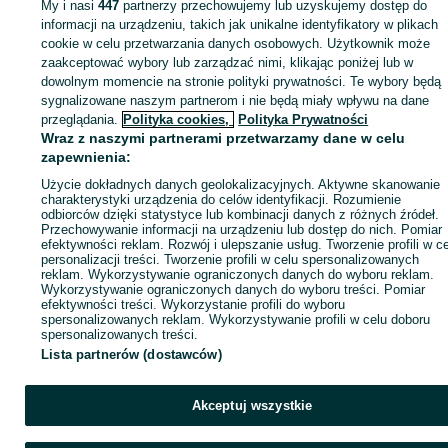
My i nasi
447
partnerzy przechowujemy lub uzyskujemy dostęp do
informacji na urządzeniu, takich jak unikalne identyfikatory w plikach
cookie w celu przetwarzania danych osobowych. Użytkownik może
KATEGORIA
zaakceptować wybory lub zarządzać nimi, klikając poniżej lub w
dowolnym momencie na stronie polityki prywatności. Te wybory będą
ID:
sygnalizowane naszym partnerom i nie będą miały wpływu na dane
1050373807
Wyświetlenia: 
przeglądania.
Polityka cookies,
Polityka Prywatności
Wraz z naszymi partnerami przetwarzamy dane w celu
Zadzwoń / SMS
Wyślij wiadomość
zapewnienia:
Użycie dokładnych danych geolokalizacyjnych. Aktywne skanowanie
charakterystyki urządzenia do celów identyfikacji. Rozumienie
odbiorców dzięki statystyce lub kombinacji danych z różnych źródeł.
Przechowywanie informacji na urządzeniu lub dostęp do nich. Pomiar
efektywności reklam. Rozwój i ulepszanie usług. Tworzenie profili w c
personalizacji treści. Tworzenie profili w celu spersonalizowanych
reklam. Wykorzystywanie ograniczonych danych do wyboru reklam.
Wykorzystywanie ograniczonych danych do wyboru treści. Pomiar
efektywności treści. Wykorzystanie profili do wyboru
spersonalizowanych reklam. Wykorzystywanie profili w celu doboru
spersonalizowanych treści.
Lista partnerów (dostawców)
Akceptuj wszystkie