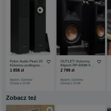
Pylon Audio Pearl 20
OUTLET! Kolumny
Kolumny podłogowe
Klipsch RP-600M II -
OUTLET! Czarne /
Najtaniej w sieci, cena
1 858 zł
2 799 zł
orzech / Wenge
za parę!
Będzin, Gzichów
Będzin, Gzichów
Dzisiaj o 10:08
Dzisiaj o 10:08
Zobacz też