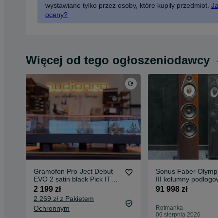
wystawiane tylko przez osoby, które kupiły przedmiot.
Ja
oceny?
Więcej od tego ogłoszeniodawcy
Gramofon Pro-Ject Debut
Sonus Faber Olymp
EVO 2 satin black Pick IT
III kolumny podłogo
MM EVO nowy OUTLET
end NOWOŚĆ !
2 199 zł
91 998 zł
2 269 zł z Pakietem
Ochronnym
Rotmanka
06 sierpnia 2026