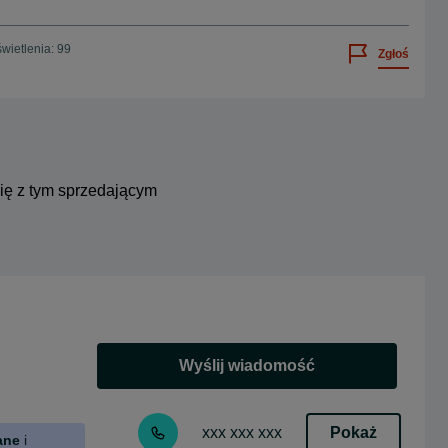
wietlenia: 99
Zgłoś
się z tym sprzedającym
Wyślij wiadomość
Pokaż
xxx xxx xxx
ane
i