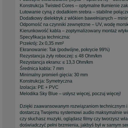
Konstrukcja Twisted Cores – optymalne tłumienie za
Lutowanie cyną z dodatkiem srebra – stabilne połąc
Dodatkowy dielektryk z włókien bawełnianych – minimal
Odporność na czynniki zewnętrzne – UV, wodę morską,
Kierunkowość kabla – zoptymalizowany montaż wtykó
Specyfikacja techniczna:
Przekrój: 2x 0,35 mm²
Ekranowanie: Tak (podwójne, pokrycie 99%)
Rezystancja żyły roboczej: ≤ 48 Ohm/km
Rezystancja ekranu: ≤ 13,3 Ohm/km
Średnica kabla: 7 mm
Minimalny promień gięcia: 30 mm
Konstrukcja: Symetryczna
Izolacja: PE + PVC
Melodika Sky Blue – usłysz więcej, poczuj więcej!
Dzięki zaawansowanym rozwiązaniom technicznym i p
dostarczą Twojemu systemowi audio maksymalnie wier
czy słuchasz muzyki, oglądasz filmy czy tworzysz wł
doświadczyć pełni brzmienia, jakbyś był w samym se