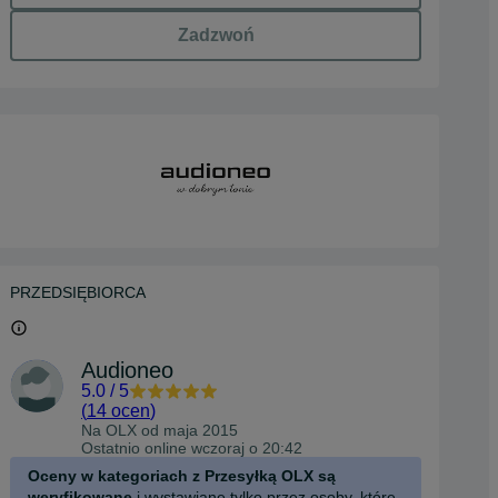
Zadzwoń
PRZEDSIĘBIORCA
Audioneo
5.0
/
5
(
14 ocen
)
Na OLX od
maja 2015
Ostatnio online wczoraj o 20:42
Oceny w kategoriach z Przesyłką OLX są
weryfikowane
i wystawiane tylko przez osoby, które