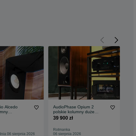
io Alcedo
AudioPhase Opium 2
Ans
umny
polskie kolumny duże
prz
smowe nowe
monitory wolnostojące nowe
an
39 900 zł
3 2
ET
GW
3 3
Rotmanka
Oc
nia 06 sierpnia 2026
06 sierpnia 2026