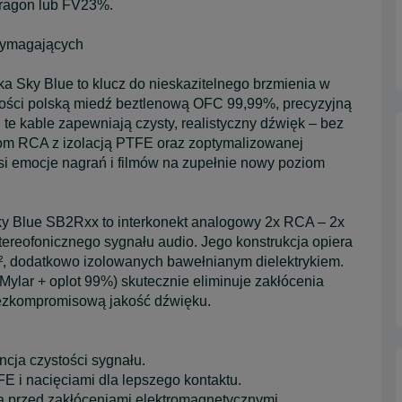
ragon lub FV23%.
 wymagających
 Sky Blue to klucz do nieskazitelnego brzmienia w
kości polską miedź beztlenową OFC 99,99%, precyzyjną
te kable zapewniają czysty, realistyczny dźwięk – bez
m RCA z izolacją PTFE oraz zoptymalizowanej
si emocje nagrań i filmów na zupełnie nowy poziom
y Blue SB2Rxx to interkonekt analogowy 2x RCA – 2x
ereofonicznego sygnału audio. Jego konstrukcja opiera
², dodatkowo izolowanych bawełnianym dielektrykiem.
ylar + oplot 99%) skutecznie eliminuje zakłócenia
 bezkompromisową jakość dźwięku.
ja czystości sygnału.
E i nacięciami dla lepszego kontaktu.
a przed zakłóceniami elektromagnetycznymi.