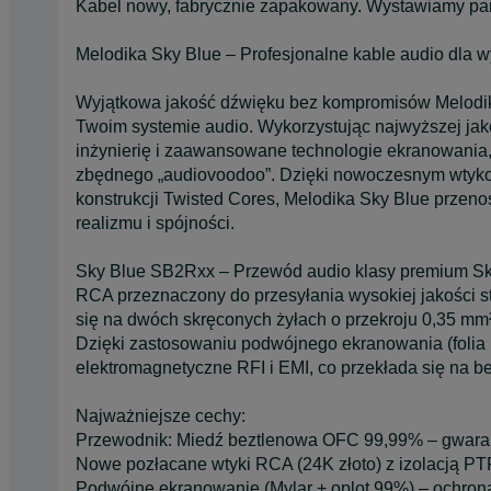
Kabel nowy, fabrycznie zapakowany. Wystawiamy pa
Melodika Sky Blue – Profesjonalne kable audio dla
Wyjątkowa jakość dźwięku bez kompromisów Melodika
Twoim systemie audio. Wykorzystując najwyższej ja
inżynierię i zaawansowane technologie ekranowania, 
zbędnego „audiovoodoo”. Dzięki nowoczesnym wtyko
konstrukcji Twisted Cores, Melodika Sky Blue przeno
realizmu i spójności.
Sky Blue SB2Rxx – Przewód audio klasy premium Sk
RCA przeznaczony do przesyłania wysokiej jakości st
się na dwóch skręconych żyłach o przekroju 0,35 mm
Dzięki zastosowaniu podwójnego ekranowania (folia M
elektromagnetyczne RFI i EMI, co przekłada się na
Najważniejsze cechy:
Przewodnik: Miedź beztlenowa OFC 99,99% – gwaranc
Nowe pozłacane wtyki RCA (24K złoto) z izolacją PTF
Podwójne ekranowanie (Mylar + oplot 99%) – ochron