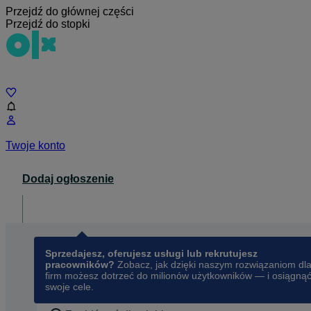
Przejdź do głównej części
Przejdź do stopki
Czat
Twoje konto
Dodaj ogłoszenie
Dla biznesu
opens in a new tab
Sprzedajesz, oferujesz usługi lub rekrutujesz
pracowników?
Zobacz, jak dzięki naszym rozwiązaniom dl
firm możesz dotrzeć do milionów użytkowników — i osiągną
swoje cele.