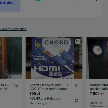
k działają
Zobacz wszystkie
ica G3
Chord Clearway hdmi 2.1
Bodnar Aud
we hi-
AOC 10m przewód kabel
polskie kol
hdmi światłowodowy 4K 8K
szerokopa
750 zł
7 900 zł
PREMIUM
para OUTL
788,49 zł z Pakietem
Ochronnym
Rotmanka
Odświeżono d