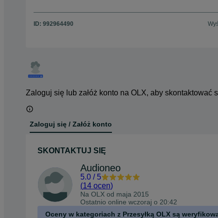
ID:
992964490
Wyś
Zaloguj się lub załóż konto na OLX, aby skontaktować 
Zaloguj się / Załóż konto
SKONTAKTUJ SIĘ
Audioneo
5.0
/
5
(
14 ocen
)
Na OLX od
maja 2015
Ostatnio online wczoraj o 20:42
Oceny w kategoriach z Przesyłką OLX są weryfikow