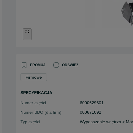
PROMUJ
ODŚWIEŻ
Firmowe
SPECYFIKACJA
Numer części
6000629601
Numer BDO (dla firm)
000671092
Typ części
Wyposażenie wnętrza > Mo
Okres gwarancji (w
24