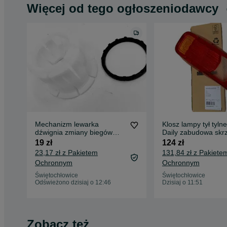
Więcej od tego ogłoszeniodawcy
Mechanizm lewarka
Klosz lampy tył tylne
dźwignia zmiany biegów
Daily zabudowa skr
Fiat Doblo zestaw
kontener oryginał
19 zł
124 zł
naprawczy
23,17 zł z Pakietem
131,84 zł z Pakiete
Ochronnym
Ochronnym
Świętochłowice
Świętochłowice
Odświeżono dzisiaj o 12:46
Dzisiaj o 11:51
Zobacz też