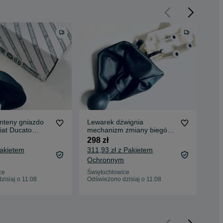
nteny gniazdo
Lewarek dżwignia
Sep
iat Ducato
mechanizm zmiany biegów
1,4
ino ORYGINAŁ
Fiat Doblo 2001 - 2010
Lin
298 zł
350
Pakietem
311,93 zł z Pakietem
365
Ochronnym
Oc
ce
Świętochłowice
Świ
isiaj o 11:08
Odświeżono dzisiaj o 11:08
Odś