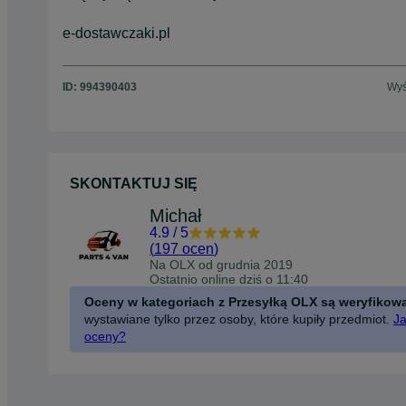
e-dostawczaki.pl
ID:
994390403
Wyś
SKONTAKTUJ SIĘ
Michał
4.9
/
5
(
197 ocen
)
Na OLX od
grudnia 2019
Ostatnio online dziś o 11:40
Oceny w kategoriach z Przesyłką OLX są weryfikow
wystawiane tylko przez osoby, które kupiły przedmiot.
Ja
oceny?