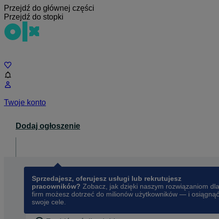
Przejdź do głównej części
Przejdź do stopki
Czat
Twoje konto
Dodaj ogłoszenie
Dla biznesu
opens in a new tab
Sprzedajesz, oferujesz usługi lub rekrutujesz
pracowników?
Zobacz, jak dzięki naszym rozwiązaniom dl
firm możesz dotrzeć do milionów użytkowników — i osiągną
swoje cele.