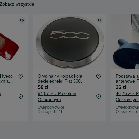
Zobacz wszystkie
j Iveco
Oryginalny kołpak koła
Podstawa a
zynia
dekielek felgi Fiat 500
antenowe F
51884863 Nowy ORYGINAŁ
Doblo Fior
59 zł
36 zł
m
64,57 zł z Pakietem
40,76 zł z 
Ochronnym
Ochronnym
Świętochłowice
Świętochłowi
Dzisiaj o 11:41
Odświeżono dz