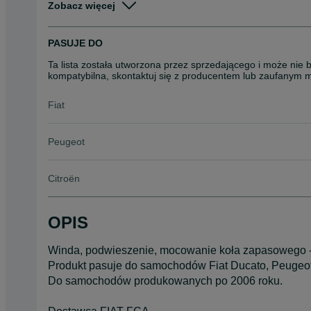
Zobacz więcej
miesiącach)
Stan
Nowe
PASUJE DO
Rodzaj
Pozostałe części samocho
Ta lista została utworzona przez sprzedającego i może nie 
kompatybilna, skontaktuj się z producentem lub zaufanym 
Fiat
Peugeot
Citroën
OPIS
Winda, podwieszenie, mocowanie koła zapasowego -
Produkt pasuje do samochodów Fiat Ducato, Peugeot B
Do samochodów produkowanych po 2006 roku.