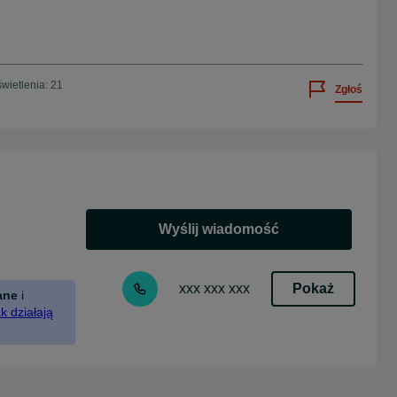
wietlenia: 21
Zgłoś
Wyślij wiadomość
Pokaż
xxx xxx xxx
ane
i
k działają