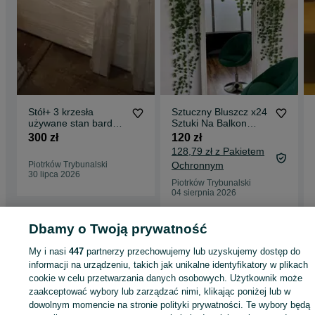
Stół+ 3 krzesła
Sztuczny Bluszcz x24
używane stan bardzo
Sztuki Na Balkon
dobry
Girlanda Sztuczne
300 zł
120 zł
Liście 50 M
128,79 zł z Pakietem
Piotrków Trybunalski
Ochronnym
30 lipca 2026
Piotrków Trybunalski
04 sierpnia 2026
Dbamy o Twoją prywatność
Strona główna
Dom i Ogród
Ogród
Meble ogrodowe
Zestawy mebli
My i nasi
447
partnerzy przechowujemy lub uzyskujemy dostęp do
Zestawy mebli - Łódzkie
Zestawy mebli - Piotrków Trybunalski
informacji na urządzeniu, takich jak unikalne identyfikatory w plikach
cookie w celu przetwarzania danych osobowych. Użytkownik może
KATEGORIA
zaakceptować wybory lub zarządzać nimi, klikając poniżej lub w
dowolnym momencie na stronie polityki prywatności. Te wybory będą