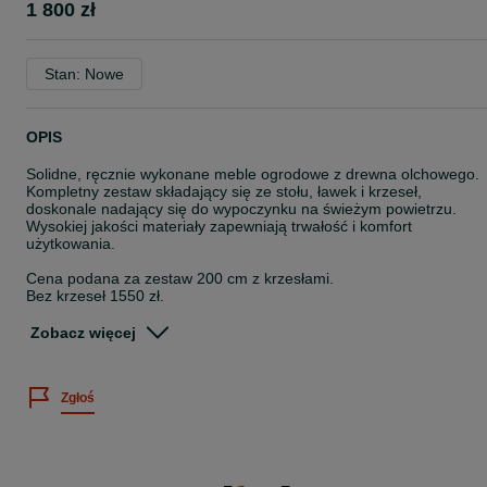
1 800 zł
Stan: Nowe
OPIS
Solidne, ręcznie wykonane meble ogrodowe z drewna olchowego.
Kompletny zestaw składający się ze stołu, ławek i krzeseł,
doskonale nadający się do wypoczynku na świeżym powietrzu.
Wysokiej jakości materiały zapewniają trwałość i komfort
użytkowania.
Cena podana za zestaw 200 cm z krzesłami.
Bez krzeseł 1550 zł.
Wymiary zestawu:
Zobacz więcej
Długość stołu: 200 cm
Szerokość stołu: +- 75 cm
Zgłoś
Grubość stołu: 4 cm
Długość ławki: 200 cm
Szerokość siedziska: +-30 cm
Grubość siedziska: 4 cm