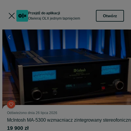
Przejdź do aplikacji
Otwórz
Otwieraj OLX jednym tapnięciem
Odświeżono dnia 26 lipca 2026
McIntosh MA-5300 wzmacniacz zintegrowany stereofoniczn
19 900 zł