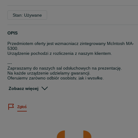
Stan: Używane
OPIS
Przedmiotem oferty jest wzmacniacz zintegrowany McIntosh MA-
5300.
Urządzenie pochodzi z rozliczenia z naszym klientem.
---
Zapraszamy do naszych sal odsłuchowych na prezentację.
Na każde urządzenie udzielamy gwarancji.
Oferujemy zarówno odbiór osobisty, jak i wysyłkę.
Możliwość zakupu na raty 0%.
Zobacz więcej
W razie pytań służymy Państwu pomocą.
Salon Nautilus - ul. Malborska 24, Kraków
---
Zgłoś
Numer ogłoszenia: 309/04/2026
Nautilus Kraków high-end hi-end hi-fi audio stereo ma 5300 integra