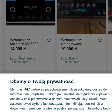
Wzmacniacz
Wzmacniacz
Mcintosh MA6600
zintegrowany
McIntosh Ma7900
14 999 zł
19 900 zł
Łódź, Śródmieście
Łódź, Bałuty
14 lipca 2026
10 lipca 2026
Dbamy o Twoją prywatność
Strona główna
Elektronika
Sprzęt audio
Wzmacniacze
Wzmacniacze -
My i nasi
447
partnerzy przechowujemy lub uzyskujemy dostęp do
Małopolskie
Wzmacniacze - Kraków
Wzmacniacze - Podgórze Duchackie
informacji na urządzeniu, takich jak unikalne identyfikatory w plikach
cookie w celu przetwarzania danych osobowych. Użytkownik może
KATEGORIA
zaakceptować wybory lub zarządzać nimi, klikając poniżej lub w
dowolnym momencie na stronie polityki prywatności. Te wybory będą