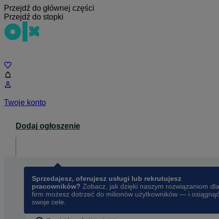
Przejdź do głównej części
Przejdź do stopki
Czat
Twoje konto
Dodaj ogłoszenie
Dla biznesu
opens in a new tab
Sprzedajesz, oferujesz usługi lub rekrutujesz
pracowników?
Zobacz, jak dzięki naszym rozwiązaniom dl
firm możesz dotrzeć do milionów użytkowników — i osiągną
swoje cele.