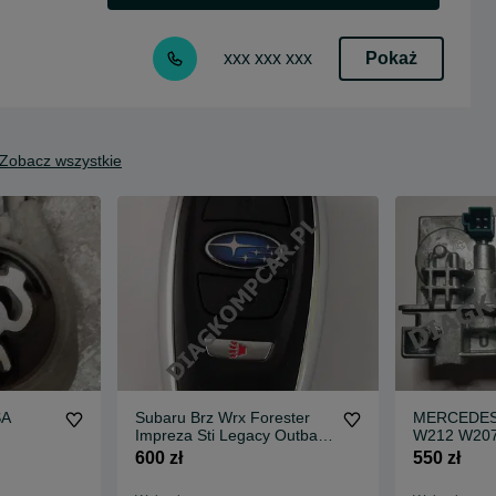
Pokaż
xxx xxx xxx
Zobacz wszystkie
SA
Subaru Brz Wrx Forester
MERCEDES
Impreza Sti Legacy Outback
W212 W207 
Kluczyk USA
Naprawa K
600 zł
550 zł