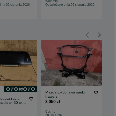
Wołomin
Woł
nia 06 sierpnia 2026
Odświeżono dnia 06 sierpnia 2026
Odś
Mazda cx-30 lawa sanki
trawers
etlacz radia
maz
3 050 zł
azda cx-30 cx
prz
51
1 8
Cychry
28 lipca 2026