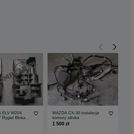
 ELV W204
MAZDA CX-30 instalacja
Klu
Rygiel Blokada
komory silnika
600
oodwanie
1 500 zł