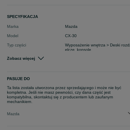
SPECYFIKACJA
Marka
Mazda
Model
CX-30
Typ części
Wyposażenie wnętrza > Deski rozd
elcze, konsole
Zobacz więcej
Stan
Używane
Rodzaj
Pozostałe części samochodowe
PASUJE DO
Ta lista została utworzona przez sprzedającego i może nie być
kompletna. Jeśli nie masz pewności, czy dana część jest
kompatybilna, skontaktuj się z producentem lub zaufanym
mechanikiem.
Mazda