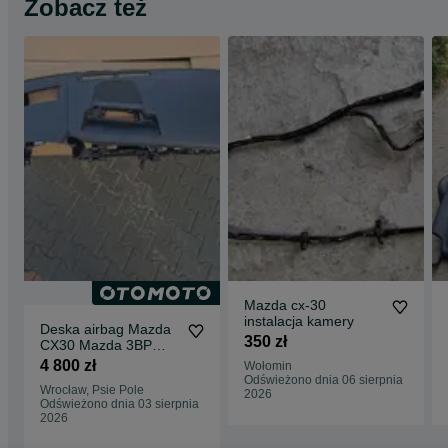
Zobacz też
Mazda cx-30
instalacja kamery
Deska airbag Mazda
350 zł
CX30 Mazda 3BP
szyba2019- części
4 800 zł
Wołomin
Mazda 2 DL 2015-
Odświeżono dnia 06 sierpnia
Wrocław, Psie Pole
2022
2026
Odświeżono dnia 03 sierpnia
2026