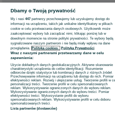
Dbamy o Twoją prywatność
Strona główna
Motoryzacja
Części samochodowe
Osobowe
Osobowe -
Mazowieckie
Osobowe - Wołomin
My i nasi
447
partnerzy przechowujemy lub uzyskujemy dostęp do
informacji na urządzeniu, takich jak unikalne identyfikatory w plikach
KATEGORIA
cookie w celu przetwarzania danych osobowych. Użytkownik może
zaakceptować wybory lub zarządzać nimi, klikając poniżej lub w
dowolnym momencie na stronie polityki prywatności. Te wybory będą
ID:
935843021
Wyświetlenia: 1
sygnalizowane naszym partnerom i nie będą miały wpływu na dane
przeglądania.
Polityka cookies,
Polityka Prywatności
Wraz z naszymi partnerami przetwarzamy dane w celu
Zadzwoń / SMS
Wyślij wiadomość
zapewnienia:
Użycie dokładnych danych geolokalizacyjnych. Aktywne skanowanie
charakterystyki urządzenia do celów identyfikacji. Rozumienie
odbiorców dzięki statystyce lub kombinacji danych z różnych źródeł.
Przechowywanie informacji na urządzeniu lub dostęp do nich. Pomiar
efektywności reklam. Rozwój i ulepszanie usług. Tworzenie profili w c
personalizacji treści. Tworzenie profili w celu spersonalizowanych
reklam. Wykorzystywanie ograniczonych danych do wyboru reklam.
Wykorzystywanie ograniczonych danych do wyboru treści. Pomiar
efektywności treści. Wykorzystanie profili do wyboru
spersonalizowanych reklam. Wykorzystywanie profili w celu doboru
spersonalizowanych treści.
Lista partnerów (dostawców)