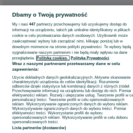
Strona główna
Motoryzacja
Części samochodowe
Osobowe
Osobowe -
Dbamy o Twoją prywatność
Mazowieckie
Osobowe - Wołomin
My i nasi
447
partnerzy przechowujemy lub uzyskujemy dostęp do
informacji na urządzeniu, takich jak unikalne identyfikatory w plikach
KATEGORIA
cookie w celu przetwarzania danych osobowych. Użytkownik może
zaakceptować wybory lub zarządzać nimi, klikając poniżej lub w
dowolnym momencie na stronie polityki prywatności. Te wybory będą
ID:
935631213
Wyświetlenia: 2
sygnalizowane naszym partnerom i nie będą miały wpływu na dane
przeglądania.
Polityka cookies,
Polityka Prywatności
Wraz z naszymi partnerami przetwarzamy dane w celu
Zadzwoń / SMS
Wyślij wiadomość
zapewnienia:
Użycie dokładnych danych geolokalizacyjnych. Aktywne skanowanie
charakterystyki urządzenia do celów identyfikacji. Rozumienie
odbiorców dzięki statystyce lub kombinacji danych z różnych źródeł.
Przechowywanie informacji na urządzeniu lub dostęp do nich. Pomiar
efektywności reklam. Rozwój i ulepszanie usług. Tworzenie profili w c
personalizacji treści. Tworzenie profili w celu spersonalizowanych
reklam. Wykorzystywanie ograniczonych danych do wyboru reklam.
Wykorzystywanie ograniczonych danych do wyboru treści. Pomiar
efektywności treści. Wykorzystanie profili do wyboru
spersonalizowanych reklam. Wykorzystywanie profili w celu doboru
spersonalizowanych treści.
Lista partnerów (dostawców)