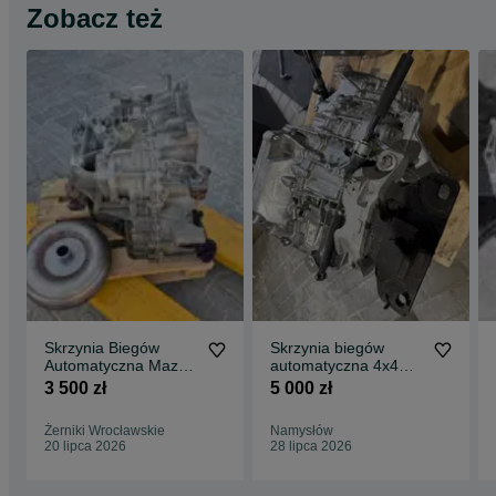
Zobacz też
Skrzynia Biegów
Skrzynia biegów
Automatyczna Mazda
automatyczna 4x4
Cx-5 4x4 FW8A0
kompletna mazda cx5
3 500 zł
5 000 zł
cx9 cx30 2.5 turbo
benzyan 15 tys km
Żerniki Wrocławskie
Namysłów
20 lipca 2026
28 lipca 2026