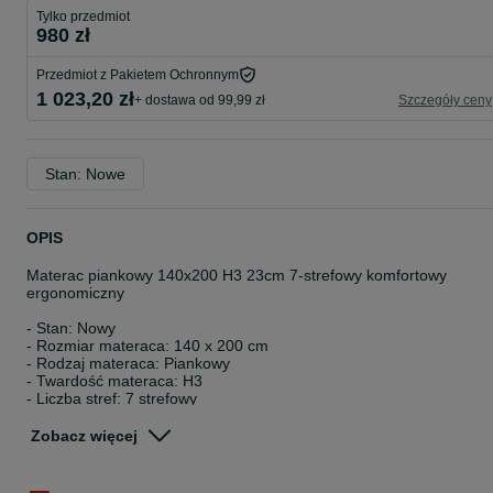
Tylko przedmiot
980 zł
Przedmiot z Pakietem Ochronnym
1 023,20 zł
+ dostawa od 99,99 zł
Szczegóły ceny
Stan: Nowe
OPIS
Materac piankowy 140x200 H3 23cm 7-strefowy komfortowy
ergonomiczny
- Stan: Nowy
- Rozmiar materaca: 140 x 200 cm
- Rodzaj materaca: Piankowy
- Twardość materaca: H3
- Liczba stref: 7 strefowy
- Szerokość materaca: 140 cm
- Długość materaca: 200 cm
Zobacz więcej
- Wysokość materaca: 23 cm
- Rodzaj pokrowca: Pikowany
- Materiał pokrowca: Poliester