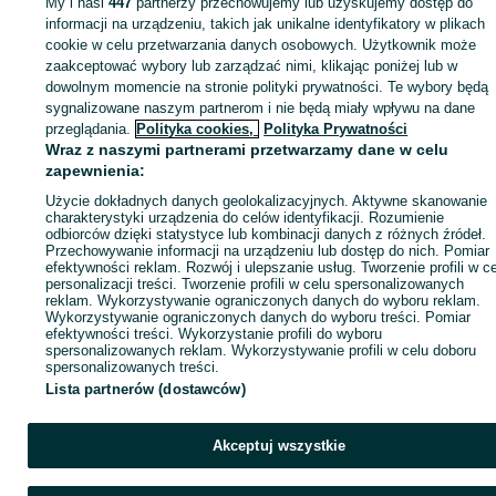
My i nasi
447
partnerzy przechowujemy lub uzyskujemy dostęp do
informacji na urządzeniu, takich jak unikalne identyfikatory w plikach
cookie w celu przetwarzania danych osobowych. Użytkownik może
Zaloguj się / Załóż konto
zaakceptować wybory lub zarządzać nimi, klikając poniżej lub w
dowolnym momencie na stronie polityki prywatności. Te wybory będą
sygnalizowane naszym partnerom i nie będą miały wpływu na dane
Kup
przeglądania.
Polityka cookies,
Polityka Prywatności
Wraz z naszymi partnerami przetwarzamy dane w celu
zapewnienia:
Użycie dokładnych danych geolokalizacyjnych. Aktywne skanowanie
charakterystyki urządzenia do celów identyfikacji. Rozumienie
odbiorców dzięki statystyce lub kombinacji danych z różnych źródeł.
Przechowywanie informacji na urządzeniu lub dostęp do nich. Pomiar
efektywności reklam. Rozwój i ulepszanie usług. Tworzenie profili w c
personalizacji treści. Tworzenie profili w celu spersonalizowanych
reklam. Wykorzystywanie ograniczonych danych do wyboru reklam.
Wykorzystywanie ograniczonych danych do wyboru treści. Pomiar
efektywności treści. Wykorzystanie profili do wyboru
spersonalizowanych reklam. Wykorzystywanie profili w celu doboru
spersonalizowanych treści.
Lista partnerów (dostawców)
Akceptuj wszystkie