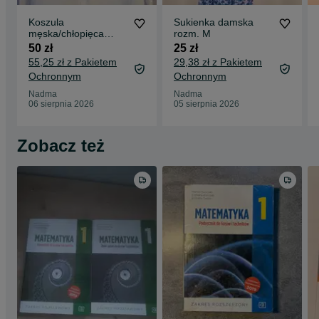
Koszula
Sukienka damska
męska/chłopięca
rozm. M
rozm S
50 zł
25 zł
55,25 zł z Pakietem
29,38 zł z Pakietem
Ochronnym
Ochronnym
Nadma
Nadma
06 sierpnia 2026
05 sierpnia 2026
Zobacz też