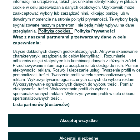
Zaloguj się lub załóż konto na OLX, aby skontaktować się z t
informacji na urządzeniu, takich jak unikalne identyfikatory w plikach
sprzedającym
cookie w celu przetwarzania danych osobowych. Użytkownik może
zaakceptować wybory lub zarządzać nimi, klikając poniżej lub w
dowolnym momencie na stronie polityki prywatności. Te wybory będą
sygnalizowane naszym partnerom i nie będą miały wpływu na dane
Zaloguj się / Załóż konto
przeglądania.
Polityka cookies,
Polityka Prywatności
Wraz z naszymi partnerami przetwarzamy dane w celu
Kup
zapewnienia:
Użycie dokładnych danych geolokalizacyjnych. Aktywne skanowanie
charakterystyki urządzenia do celów identyfikacji. Rozumienie
odbiorców dzięki statystyce lub kombinacji danych z różnych źródeł.
Przechowywanie informacji na urządzeniu lub dostęp do nich. Pomiar
efektywności reklam. Rozwój i ulepszanie usług. Tworzenie profili w c
personalizacji treści. Tworzenie profili w celu spersonalizowanych
reklam. Wykorzystywanie ograniczonych danych do wyboru reklam.
Wykorzystywanie ograniczonych danych do wyboru treści. Pomiar
efektywności treści. Wykorzystanie profili do wyboru
spersonalizowanych reklam. Wykorzystywanie profili w celu doboru
spersonalizowanych treści.
Lista partnerów (dostawców)
Akceptuj wszystkie
Akceptuj niezbędne