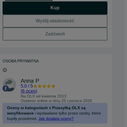
Kup
Wyślij wiadomość
Zadzwoń
OSOBA PRYWATNA
Anna P
5.0
/
5
(
6 ocen
)
Na OLX od
kwietnia 2013
Ostatnio online w dniu 25 czerwca 2026
Oceny w kategoriach z Przesyłką OLX są
weryfikowane
i wystawiane tylko przez osoby, które
kupiły przedmiot.
Jak działają oceny?