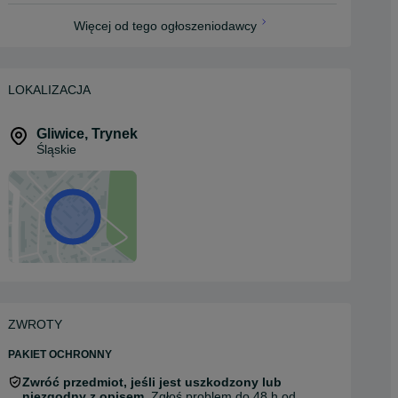
Więcej od tego ogłoszeniodawcy
LOKALIZACJA
Gliwice
,
Trynek
Śląskie
ZWROTY
PAKIET OCHRONNY
Zwróć przedmiot, jeśli jest uszkodzony lub
niezgodny z opisem.
Zgłoś problem do 48 h od