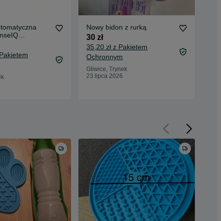
tomatyczna
Nowy bidon z rurką
Xia
nseIQ
+ z
30 zł
350
35,20 zł z Pakietem
 Pakietem
370
Ochronnym
Oc
Gliwice, Trynek
23 lipca 2026
ek
Gli
19 