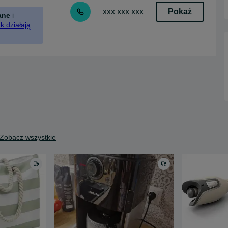
Pokaż
xxx xxx xxx
ane
i
k działają
Zobacz wszystkie