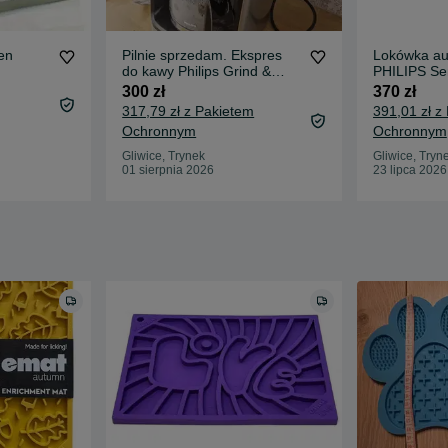
en
Pilnie sprzedam. Ekspres
Lokówka au
do kawy Philips Grind &
PHILIPS Se
Brew HD7767/00
BHB887/00
300 zł
370 zł
317,79 zł z Pakietem
391,01 zł z
Ochronnym
Ochronnym
Gliwice, Trynek
Gliwice, Tryn
01 sierpnia 2026
23 lipca 2026