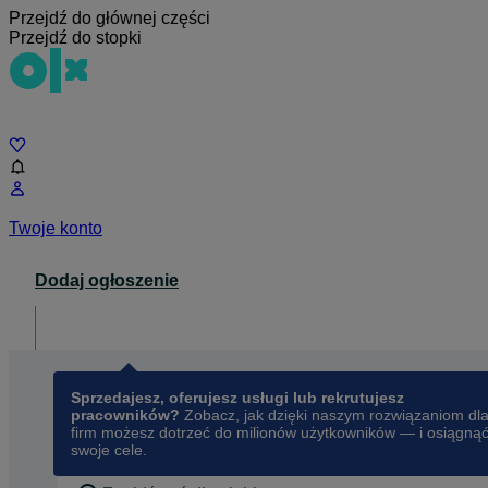
Przejdź do głównej części
Przejdź do stopki
Czat
Twoje konto
Dodaj ogłoszenie
Dla biznesu
opens in a new tab
Sprzedajesz, oferujesz usługi lub rekrutujesz
pracowników?
Zobacz, jak dzięki naszym rozwiązaniom dl
firm możesz dotrzeć do milionów użytkowników — i osiągną
swoje cele.