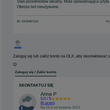
Stan przedmiotów idealny. Mata spowalniająca użyta 
Obroże led nieużywane.
ID:
1019467221
Wyś
Zaloguj się lub załóż konto na OLX, aby skontaktować 
Zaloguj się / Załóż konto
SKONTAKTUJ SIĘ
Anna P
5.0
/
5
(
6 ocen
)
Na OLX od
kwietnia 2013