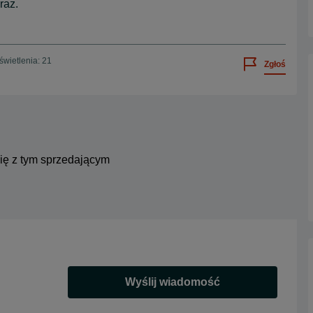
raz.
wietlenia: 21
Zgłoś
się z tym sprzedającym
Wyślij wiadomość