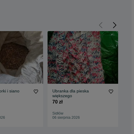
rki i siano
Ubranka dla pieska
Lus
większego
łaz
70 zł
60 
Sidłów
Sid
026
06 sierpnia 2026
06 