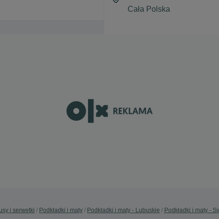
sy i serwetki
Podkładki i maty
Podkładki i maty - Lubuskie
Podkładki i maty - S