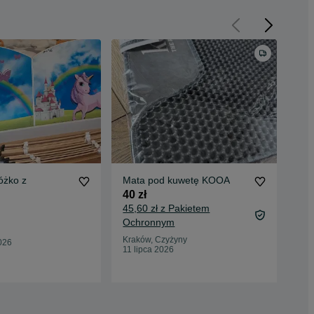
Mata pod kuwetę KOOA
Kuw
róż
40 zł
50 
45,60 zł z Pakietem
Ochronnym
Nie
Kraków, Czyżyny
026
27 
11 lipca 2026