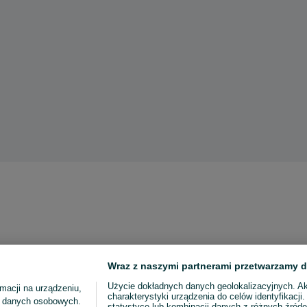
Wraz z naszymi partnerami przetwarzamy d
Użycie dokładnych danych geolokalizacyjnych. A
macji na urządzeniu,
charakterystyki urządzenia do celów identyfikacji
ia danych osobowych.
statystyce lub kombinacji danych z różnych źróde