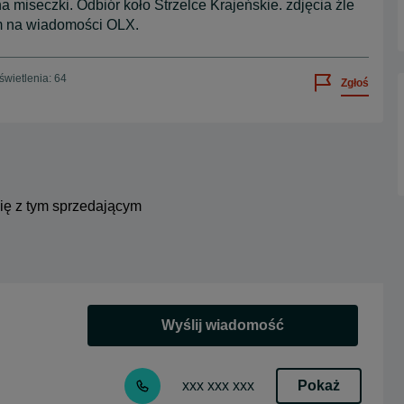
 miseczki. Odbiór koło Strzelce Krajeńskie. zdjęcia źle
am na wiadomości OLX.
wietlenia: 64
Zgłoś
się z tym sprzedającym
Wyślij wiadomość
Pokaż
xxx xxx xxx