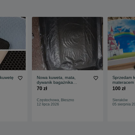
 kuwetę
Nowa kuweta, mata,
Sprzedam łóżko z
dywanik bagażnika
materacem
Mitsubishi ASX
70 zł
100 zł
Częstochowa, Błeszno
Sieraków
12 lipca 2026
05 sierpnia 2