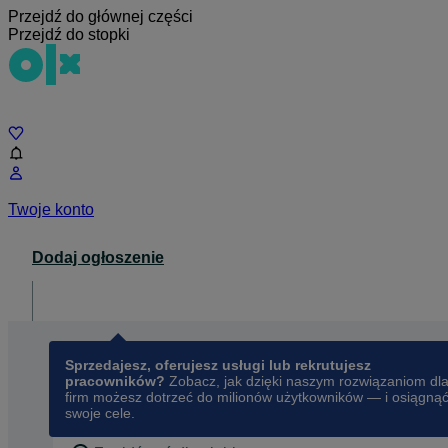
Przejdź do głównej części
Przejdź do stopki
Czat
Twoje konto
Dodaj ogłoszenie
Dla biznesu
opens in a new tab
Sprzedajesz, oferujesz usługi lub rekrutujesz
pracowników?
Zobacz, jak dzięki naszym rozwiązaniom dl
firm możesz dotrzeć do milionów użytkowników — i osiągną
swoje cele.