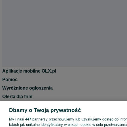
Aplikacje mobilne OLX.pl
Pomoc
Wyróżnione ogłoszenia
Oferta dla firm
Blog
Dbamy o Twoją prywatność
Regulamin
My i nasi
447
partnerzy przechowujemy lub uzyskujemy dostęp do infor
Polityka prywatności
takich jak unikalne identyfikatory w plikach cookie w celu przetwarzan