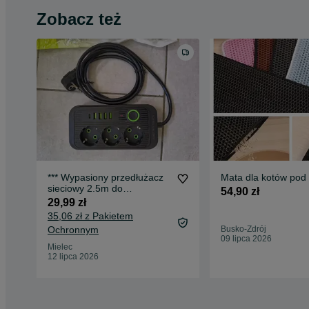
Zobacz też
*** Wypasiony przedłużacz
Mata dla kotów pod
sieciowy 2.5m do
54,90 zł
komputera, TV +
29,99 zł
wbudowana ładowarka
35,06 zł z Pakietem
4xUSB, USB-C + wyłącznik
Ochronnym
Busko-Zdrój
główny ***
09 lipca 2026
Mielec
12 lipca 2026