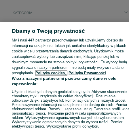
KATEGORIA
ID:
1072073693
Wyświetlenia: 
Dbamy o Twoją prywatność
My i nasi
447
partnerzy przechowujemy lub uzyskujemy dostęp do
informacji na urządzeniu, takich jak unikalne identyfikatory w plikach
cookie w celu przetwarzania danych osobowych. Użytkownik może
Zaloguj się lub załóż konto na OLX, aby skontaktować się z t
zaakceptować wybory lub zarządzać nimi, klikając poniżej lub w
sprzedającym
dowolnym momencie na stronie polityki prywatności. Te wybory będą
sygnalizowane naszym partnerom i nie będą miały wpływu na dane
przeglądania.
Polityka cookies,
Polityka Prywatności
Zaloguj się / Załóż konto
Wraz z naszymi partnerami przetwarzamy dane w celu
zapewnienia:
Użycie dokładnych danych geolokalizacyjnych. Aktywne skanowanie
Zadzwoń / SMS
Wyślij wiadomość
charakterystyki urządzenia do celów identyfikacji. Rozumienie
odbiorców dzięki statystyce lub kombinacji danych z różnych źródeł.
Przechowywanie informacji na urządzeniu lub dostęp do nich. Pomiar
efektywności reklam. Rozwój i ulepszanie usług. Tworzenie profili w c
personalizacji treści. Tworzenie profili w celu spersonalizowanych
reklam. Wykorzystywanie ograniczonych danych do wyboru reklam.
Wykorzystywanie ograniczonych danych do wyboru treści. Pomiar
efektywności treści. Wykorzystanie profili do wyboru