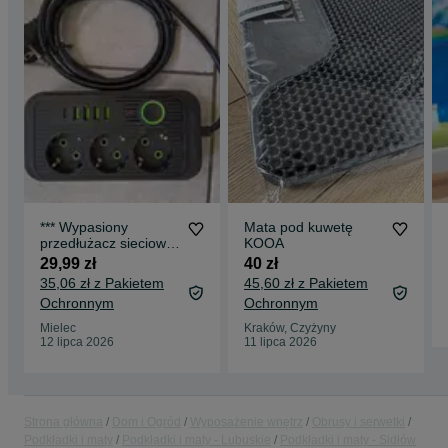
*** Wypasiony
Mata pod kuwetę
przedłużacz sieciowy
KOOA
2.5m do komputera,
29,99 zł
40 zł
TV + wbudowana
35,06 zł z Pakietem
45,60 zł z Pakietem
ładowarka 4xUSB,
Ochronnym
Ochronnym
USB-C + wyłącznik
główny ***
Mielec
Kraków, Czyżyny
12 lipca 2026
11 lipca 2026
Strona główna
Dom i Ogród
Wyposażenie wnętrz
Obrusy i serwetki
Podkładki i maty
Podkładki i maty - Lubuskie
Podkładki i maty - Sidłów