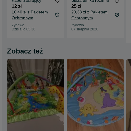
Kabel zasilający
Bluza tunika rozm M
12 zł
25 zł
16,40 zł z Pakietem
29,38 zł z Pakietem
Ochronnym
Ochronnym
Żydowo
Żydowo
Dzisiaj o 05:38
07 sierpnia 2026
Zobacz też