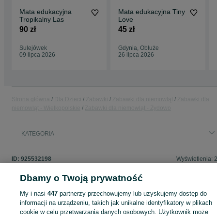
Mata edukacyjna
Mata edukacyjna Tiny
Tropikalny Las
Love
90 zł
45 zł
Sulejówek
Gdynia, Obłuże
09 lipca 2026
26 lipca 2026
Strona główna
Dla Dzieci
Zabawki
Zabawki dla niemowląt
Zabawki dla
niemowląt - Wielkopolskie
Zabawki dla niemowląt - Żydowo
KATEGORIA
ID:
925532198
Wyświetlenia: 
Dbamy o Twoją prywatność
My i nasi
447
partnerzy przechowujemy lub uzyskujemy dostęp do
Zaloguj się lub załóż konto na OLX, aby skontaktować się z t
informacji na urządzeniu, takich jak unikalne identyfikatory w plikach
sprzedającym
cookie w celu przetwarzania danych osobowych. Użytkownik może