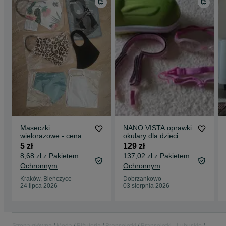
Maseczki
NANO VISTA oprawki
wielorazowe - cena
okulary dla dzieci
za zestaw
5 zł
129 zł
8,68 zł z Pakietem
137,02 zł z Pakietem
Ochronnym
Ochronnym
Kraków, Bieńczyce
Dobrzankowo
24 lipca 2026
03 sierpnia 2026