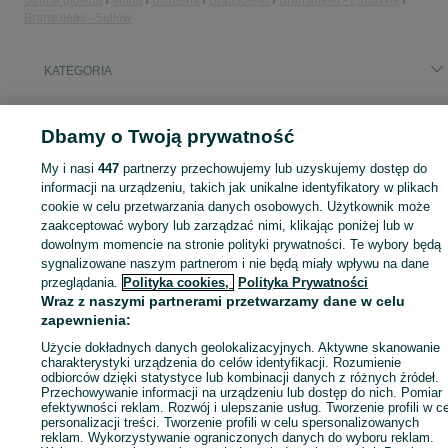
Strona główna
Moda
Biżuteria
Bransoletki
Bransoletki - Lubuskie
Bransoletki - Sidłów
KATEGORIA
ID:
931988935
Wyświetlenia: 
Dbamy o Twoją prywatność
My i nasi
447
partnerzy przechowujemy lub uzyskujemy dostęp do
informacji na urządzeniu, takich jak unikalne identyfikatory w plikach
cookie w celu przetwarzania danych osobowych. Użytkownik może
Zaloguj się lub załóż konto na OLX, aby skontaktować się z t
zaakceptować wybory lub zarządzać nimi, klikając poniżej lub w
sprzedającym
dowolnym momencie na stronie polityki prywatności. Te wybory będą
sygnalizowane naszym partnerom i nie będą miały wpływu na dane
przeglądania.
Polityka cookies,
Polityka Prywatności
Zaloguj się / Załóż konto
Wraz z naszymi partnerami przetwarzamy dane w celu
zapewnienia:
Użycie dokładnych danych geolokalizacyjnych. Aktywne skanowanie
Zadzwoń / SMS
Wyślij wiadomość
charakterystyki urządzenia do celów identyfikacji. Rozumienie
odbiorców dzięki statystyce lub kombinacji danych z różnych źródeł.
Przechowywanie informacji na urządzeniu lub dostęp do nich. Pomiar
efektywności reklam. Rozwój i ulepszanie usług. Tworzenie profili w c
personalizacji treści. Tworzenie profili w celu spersonalizowanych
reklam. Wykorzystywanie ograniczonych danych do wyboru reklam.