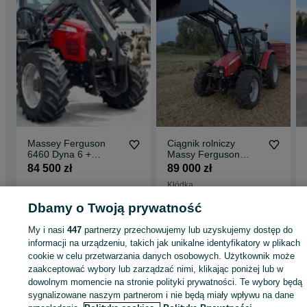
Massey Ferguson
Ciągnik rolniczy
6460 Dyna 6 +
Massy Ferguson
Ładowacz
5455 z Turem
84 500 zł
89 000 zł
czołowy/6445,6455/
Kłódka
Sokoły
Odświeżono dnia 02 sierpnia
08 lipca 2026
2026
Dbamy o Twoją prywatność
My i nasi
447
partnerzy przechowujemy lub uzyskujemy dostęp do
informacji na urządzeniu, takich jak unikalne identyfikatory w plikach
cookie w celu przetwarzania danych osobowych. Użytkownik może
Strona główna
Rolnictwo
Ciągniki
Ciągniki - Lubelskie
Ciągniki - Swaty
zaakceptować wybory lub zarządzać nimi, klikając poniżej lub w
dowolnym momencie na stronie polityki prywatności. Te wybory będą
sygnalizowane naszym partnerom i nie będą miały wpływu na dane
KATEGORIA