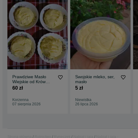
Prawdziwe Masło
Swojskie mleko, ser,
Wiejskie od Krów
masło
Karmionych Trawą!
60 zł
5 zł
Korzenna
Niewistka
07 sierpnia 2026
26 lipca 2026
Strona główna
Rolnictwo
Ryneczek
Nabiał i jaja
Nabiał i jaja -