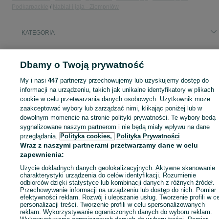
Podkarpackie
Nabiał i jaja - Ziempniów
KATEGORIA
ID:
1007791624
Wyświetlenia: 21
Dbamy o Twoją prywatność
My i nasi
447
partnerzy przechowujemy lub uzyskujemy dostęp do
informacji na urządzeniu, takich jak unikalne identyfikatory w plikach
cookie w celu przetwarzania danych osobowych. Użytkownik może
Zaloguj się lub załóż konto na OLX, aby skontaktować się z t
zaakceptować wybory lub zarządzać nimi, klikając poniżej lub w
sprzedającym
dowolnym momencie na stronie polityki prywatności. Te wybory będą
sygnalizowane naszym partnerom i nie będą miały wpływu na dane
przeglądania.
Polityka cookies,
Polityka Prywatności
Zaloguj się / Załóż konto
Wraz z naszymi partnerami przetwarzamy dane w celu
zapewnienia:
Użycie dokładnych danych geolokalizacyjnych. Aktywne skanowanie
Zadzwoń / SMS
Wyślij wiadomość
charakterystyki urządzenia do celów identyfikacji. Rozumienie
odbiorców dzięki statystyce lub kombinacji danych z różnych źródeł.
Przechowywanie informacji na urządzeniu lub dostęp do nich. Pomiar
efektywności reklam. Rozwój i ulepszanie usług. Tworzenie profili w c
personalizacji treści. Tworzenie profili w celu spersonalizowanych
reklam. Wykorzystywanie ograniczonych danych do wyboru reklam.