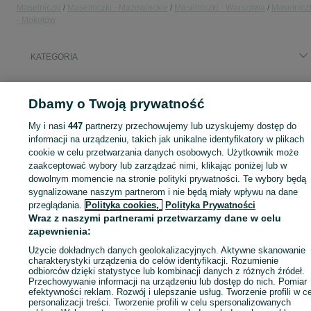
Maselniczki
Maselniczki - Mazowieckie
Maselniczki - Warszawa
Maselnicz
- Mokotów
KATEGORIA
ID:
1037256010
Wyświetlenia: 1
Dbamy o Twoją prywatność
My i nasi
447
partnerzy przechowujemy lub uzyskujemy dostęp do
informacji na urządzeniu, takich jak unikalne identyfikatory w plikach
cookie w celu przetwarzania danych osobowych. Użytkownik może
Zaloguj się lub załóż konto na OLX, aby skontaktować się z t
zaakceptować wybory lub zarządzać nimi, klikając poniżej lub w
sprzedającym
dowolnym momencie na stronie polityki prywatności. Te wybory będą
sygnalizowane naszym partnerom i nie będą miały wpływu na dane
przeglądania.
Polityka cookies,
Polityka Prywatności
Zaloguj się / Załóż konto
Wraz z naszymi partnerami przetwarzamy dane w celu
zapewnienia:
Zadzwoń / SMS
Wyślij wiadomość
Użycie dokładnych danych geolokalizacyjnych. Aktywne skanowanie
charakterystyki urządzenia do celów identyfikacji. Rozumienie
odbiorców dzięki statystyce lub kombinacji danych z różnych źródeł.
Przechowywanie informacji na urządzeniu lub dostęp do nich. Pomiar
efektywności reklam. Rozwój i ulepszanie usług. Tworzenie profili w c
personalizacji treści. Tworzenie profili w celu spersonalizowanych