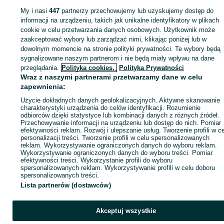
My i nasi
447
partnerzy przechowujemy lub uzyskujemy dostęp do
Zaloguj się lub załóż konto na OLX, aby skontaktować się z t
informacji na urządzeniu, takich jak unikalne identyfikatory w plikach
sprzedającym
cookie w celu przetwarzania danych osobowych. Użytkownik może
zaakceptować wybory lub zarządzać nimi, klikając poniżej lub w
dowolnym momencie na stronie polityki prywatności. Te wybory będą
Zaloguj się / Załóż konto
sygnalizowane naszym partnerom i nie będą miały wpływu na dane
przeglądania.
Polityka cookies,
Polityka Prywatności
Wraz z naszymi partnerami przetwarzamy dane w celu
Wyślij wiadomość
Kup
zapewnienia:
Użycie dokładnych danych geolokalizacyjnych. Aktywne skanowanie
charakterystyki urządzenia do celów identyfikacji. Rozumienie
odbiorców dzięki statystyce lub kombinacji danych z różnych źródeł.
Przechowywanie informacji na urządzeniu lub dostęp do nich. Pomiar
efektywności reklam. Rozwój i ulepszanie usług. Tworzenie profili w c
personalizacji treści. Tworzenie profili w celu spersonalizowanych
reklam. Wykorzystywanie ograniczonych danych do wyboru reklam.
Wykorzystywanie ograniczonych danych do wyboru treści. Pomiar
efektywności treści. Wykorzystanie profili do wyboru
spersonalizowanych reklam. Wykorzystywanie profili w celu doboru
spersonalizowanych treści.
Lista partnerów (dostawców)
Akceptuj wszystkie