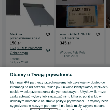
Markiza
amz FAKRO 78x118
przeciwsłoneczna do
140 markiza
New Line FAKRO
150 zł
345 zł
55x78 cm AMZ089
160,89 zł z Pakietem
Ochronnym
Wrocław, Psie Pole
18 lipca 2026
Leszno
07 lipca 2026
Dbamy o Twoją prywatność
Strona główna
Budowa i Remont
Okna
Rolety zewnętrzne
Rolety
My i nasi
447
partnerzy przechowujemy lub uzyskujemy dostęp do
zewnętrzne - Śląskie
Rolety zewnętrzne - Tychy
informacji na urządzeniu, takich jak unikalne identyfikatory w plikach
cookie w celu przetwarzania danych osobowych. Użytkownik może
KATEGORIA
zaakceptować wybory lub zarządzać nimi, klikając poniżej lub w
dowolnym momencie na stronie polityki prywatności. Te wybory będą
sygnalizowane naszym partnerom i nie będą miały wpływu na dane
ID:
1001338563
Wyświetlenia: 4