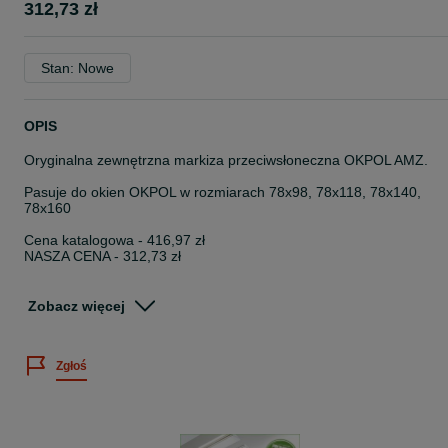
312,73 zł
Stan: Nowe
OPIS
Oryginalna zewnętrzna markiza przeciwsłoneczna OKPOL AMZ.
Pasuje do okien OKPOL w rozmiarach 78x98, 78x118, 78x140,
78x160
Cena katalogowa - 416,97 zł
NASZA CENA - 312,73 zł
Markiza zewnętrzna OKPOL AMZ pozwala ograniczyć ilość światła
wpuszczanego do pomieszczenia. Tkanina z włókna szklanego,
Zobacz więcej
odpornego na działanie czynników atmosferycznych, chroni
poddasze przed nadmiernym nasłonecznieniem, wpływa na
obniżenie temperatury i umożliwia częściowe zaciemnienie
Zgłoś
pomieszczenia o każdej porze dnia.
Markiza OKPOL AMZ montowana jest na zewnętrznej części okna,
mechanizm markizy ukryty jest w kasecie.