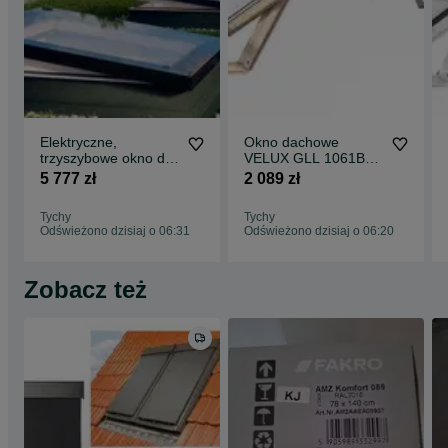
Elektryczne,
Okno dachowe
trzyszybowe okno do
VELUX GLL 1061B
dachu płaskiego
78x140+kołnierz EDW
5 777 zł
2 089 zł
FAKRO DEF DU6 Z-
2000 "ciepły montaż"
Wave 80x80
Tychy
Tychy
Odświeżono dzisiaj o 06:31
Odświeżono dzisiaj o 06:20
Zobacz też