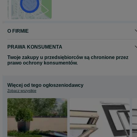
Przy zamówieniu wskazane jest podanie numeru z tabliczki
znamionowej okna,.
Możliwa wysyłka kurierem.
Firma „FUGAZI” powstała w 1996r.
O FIRMIE
Jesteśmy bezpośrednim dystrybutorem produktów FAKRO, VELUX 
OKPOL.
PRAWA KONSUMENTA
Szersza oferta na:
www.E-OknaDachowe.pl
Twoje zakupy u przedsiębiorców są chronione przez
prawo ochrony konsumentów.
Więcej od tego ogłoszeniodawcy
Zobacz wszystkie