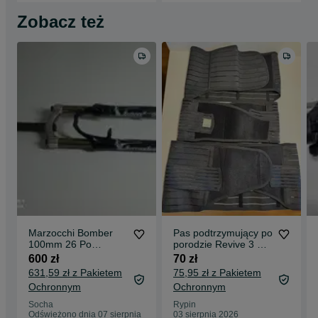
Zobacz też
Marzocchi Bomber
Pas podtrzymujący po
100mm 26 Po
porodzie Revive 3 w 1
Serwisie
xl brzuch talia biodra
600 zł
70 zł
631,59 zł z Pakietem
75,95 zł z Pakietem
Ochronnym
Ochronnym
Socha
Rypin
Odświeżono dnia 07 sierpnia
03 sierpnia 2026