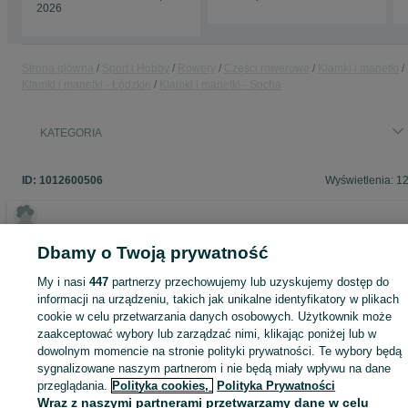
2026
Strona główna
Sport i Hobby
Rowery
Części rowerowe
Klamki i manetki
Klamki i manetki - Łódzkie
Klamki i manetki - Socha
KATEGORIA
ID:
1012600506
Wyświetlenia: 1
Dbamy o Twoją prywatność
Zaloguj się lub załóż konto na OLX, aby skontaktować się z t
sprzedającym
My i nasi
447
partnerzy przechowujemy lub uzyskujemy dostęp do
informacji na urządzeniu, takich jak unikalne identyfikatory w plikach
cookie w celu przetwarzania danych osobowych. Użytkownik może
zaakceptować wybory lub zarządzać nimi, klikając poniżej lub w
Zaloguj się / Załóż konto
dowolnym momencie na stronie polityki prywatności. Te wybory będą
sygnalizowane naszym partnerom i nie będą miały wpływu na dane
przeglądania.
Polityka cookies,
Polityka Prywatności
Kup
Wraz z naszymi partnerami przetwarzamy dane w celu