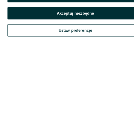
Akceptuj niezbędne
Ustaw preferencje
Zadzwoń / SMS
Wyślij wiadomość
Szukaj
Obserwujesz
Dodaj
Chat
K