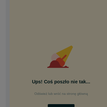
Ups! Coś poszło nie tak...
Odśwież lub wróć na stronę główną