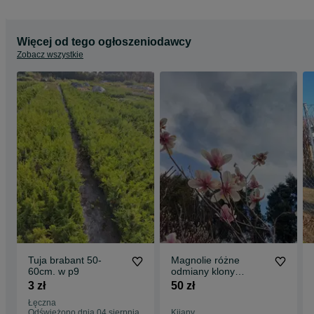
Więcej od tego ogłoszeniodawcy
Zobacz wszystkie
Tuja brabant 50-
Magnolie różne
60cm. w p9
odmiany klony
palmowe
3 zł
50 zł
rododendrony
Łęczna
wierzba pleciona
Odświeżono dnia 04 sierpnia
Kijany