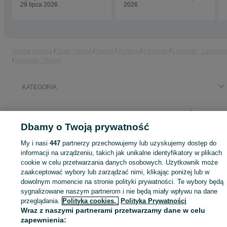
29 lipca 2026
2026
Strona główna
Dom i Ogród
Ogród
Rośliny
Liściaste
Liściaste - Lubelski
Liściaste - Kijany
KATEGORIA
ID:
992175576
Wyświetlenia: 1
Dbamy o Twoją prywatność
My i nasi
447
partnerzy przechowujemy lub uzyskujemy dostęp do
informacji na urządzeniu, takich jak unikalne identyfikatory w plikach
Zaloguj się lub załóż konto na OLX, aby skontaktować się z t
cookie w celu przetwarzania danych osobowych. Użytkownik może
sprzedającym
zaakceptować wybory lub zarządzać nimi, klikając poniżej lub w
dowolnym momencie na stronie polityki prywatności. Te wybory będą
sygnalizowane naszym partnerom i nie będą miały wpływu na dane
przeglądania.
Polityka cookies,
Polityka Prywatności
Zaloguj się / Załóż konto
Wraz z naszymi partnerami przetwarzamy dane w celu
zapewnienia: