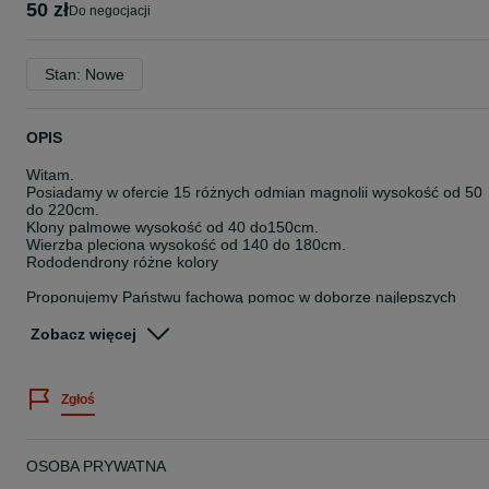
50 zł
do negocjacji
Stan: Nowe
OPIS
Witam.
Posiadamy w ofercie 15 różnych odmian magnolii wysokość od 50
do 220cm.
Klony palmowe wysokość od 40 do150cm.
Wierzba pleciona wysokość od 140 do 180cm.
Rododendrony różne kolory
Proponujemy Państwu fachową pomoc w doborze najlepszych
rozwiązań.
Zobacz więcej
Dodatkowe informacje telefonicznie.
Dziękujemy za zainteresowanie i zapraszamy do zakupów.
Zgłoś
Serdecznie zapraszamy na nasze pozostałe ogłoszenia!
Przy zakupie powyżej 100szt. dodatkowy rabat.
OSOBA PRYWATNA