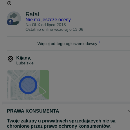
Zapraszamy do:
SZKÓŁKI DRZEW I KRZEWÓW OZDOBNYCH SZMARAGD
Rafał
Kijany16
21-077 Spiczyn
Nie ma jeszcze oceny
Na OLX od
lipca 2013
Punkt sprzedaży:
Ostatnio online wczoraj o 13:06
Wólka 3 (lubelska) koło Lublina
kierunek Łęczna.
Więcej od tego ogłoszeniodawcy
Punkt sprzedaży
Parczew Bema 18.
Kijany
,
Lubelskie
PRAWA KONSUMENTA
Twoje zakupy u prywatnych sprzedających nie są
chronione przez prawo ochrony konsumentów.