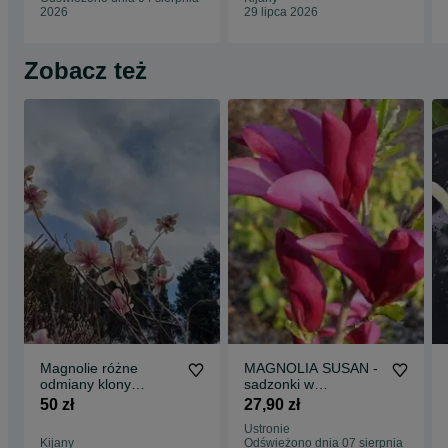
2026
29 lipca 2026
Zobacz też
Magnolie różne
MAGNOLIA SUSAN -
odmiany klony
sadzonki w
palmowe
doniczkach
50 zł
27,90 zł
rododendrony
Ustronie
wierzba pleciona
Kijany
Odświeżono dnia 07 sierpnia