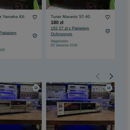
z Yamaha AX-
Tuner Marantz ST-40
Gra
GS
180 zł
400
192,27 zł z Pakietem
 Pakietem
422
Ochronnym
Oc
Wągrowiec
05 sierpnia 2026
Wąg
026
05 