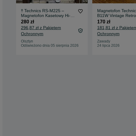
‼️ Technics RS-M225 –
Magnetofon Techni
Magnetofon Kasetowy Hi-Fi
B11W Vintage Retro
z Systemem Dolby NR |
Technics
280 zł
170 zł
Audio Room
296,87 zł z Pakietem
181,81 zł z Pakiete
Ochronnym
Ochronnym
Olsztyn
Zawady
Odświeżono dnia 05 sierpnia 2026
24 lipca 2026