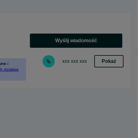
Wyślij wiadomość
Pokaż
xxx xxx xxx
ane
i
k działają