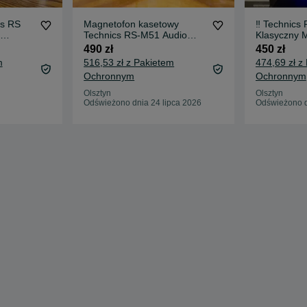
cs RS
Magnetofon kasetowy
‼️ Technics
Technics RS-M51 Audio
Klasyczny 
Room
Kasetowy Hi
490 zł
450 zł
Audio Roo
m
516,53 zł z Pakietem
474,69 zł z
Ochronnym
Ochronnym
Olsztyn
Olsztyn
Odświeżono dnia 24 lipca 2026
Odświeżono d