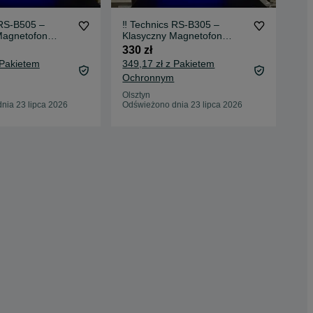
 RS-B505 –
‼️ Technics RS-B305 –
Mag
Magnetofon
Klasyczny Magnetofon
200
-Fi z Dolby NR |
Kasetowy Hi-Fi z Dolby NR |
330 zł
m
Audio Room
 Pakietem
349,17 zł z Pakietem
Ochronnym
Wys
Odś
Olsztyn
nia 23 lipca 2026
Odświeżono dnia 23 lipca 2026