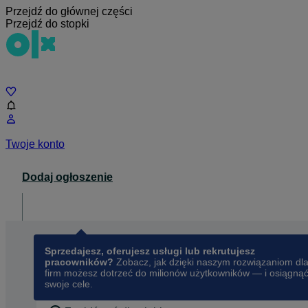
Przejdź do głównej części
Przejdź do stopki
Czat
Twoje konto
Dodaj ogłoszenie
Dla biznesu
opens in a new tab
Sprzedajesz, oferujesz usługi lub rekrutujesz
pracowników?
Zobacz, jak dzięki naszym rozwiązaniom dl
firm możesz dotrzeć do milionów użytkowników — i osiągną
swoje cele.