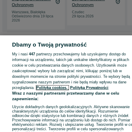
Ochronnym
Ochronnym
Warszawa, Białołęka
Czudec
Odświeżono dnia 19 lipca
29 lipca 2026
2026
Strona główna
Sport i Hobby
Pozostałe
Pozostałe - Mazowieckie
Pozosta
Dbamy o Twoją prywatność
- Ołtarzew
My i nasi
447
partnerzy przechowujemy lub uzyskujemy dostęp do
informacji na urządzeniu, takich jak unikalne identyfikatory w plikach
KATEGORIA
cookie w celu przetwarzania danych osobowych. Użytkownik może
zaakceptować wybory lub zarządzać nimi, klikając poniżej lub w
ID:
948858096
Wyświetlenia: 1
dowolnym momencie na stronie polityki prywatności. Te wybory będą
sygnalizowane naszym partnerom i nie będą miały wpływu na dane
przeglądania.
Polityka cookies,
Polityka Prywatności
Kup
Wraz z naszymi partnerami przetwarzamy dane w celu
zapewnienia:
Użycie dokładnych danych geolokalizacyjnych. Aktywne skanowanie
charakterystyki urządzenia do celów identyfikacji. Rozumienie
odbiorców dzięki statystyce lub kombinacji danych z różnych źródeł.
Przechowywanie informacji na urządzeniu lub dostęp do nich. Pomiar
efektywności reklam. Rozwój i ulepszanie usług. Tworzenie profili w c
personalizacji treści. Tworzenie profili w celu spersonalizowanych