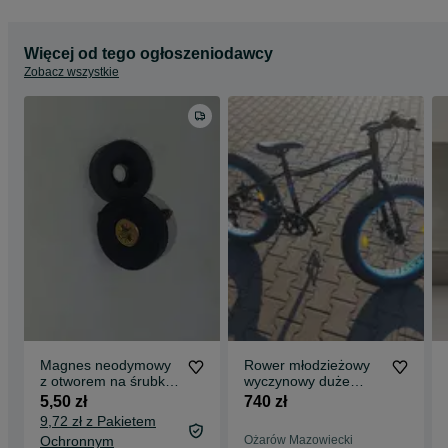
Więcej od tego ogłoszeniodawcy
Zobacz wszystkie
Magnes neodymowy
Rower młodzieżowy
z otworem na śrubkę
wyczynowy duże
do przykręcenia w
opony super stan
5,50 zł
740 zł
gumie szczelny
monster x rider
9,72 zł z Pakietem
Ochronnym
Ożarów Mazowiecki