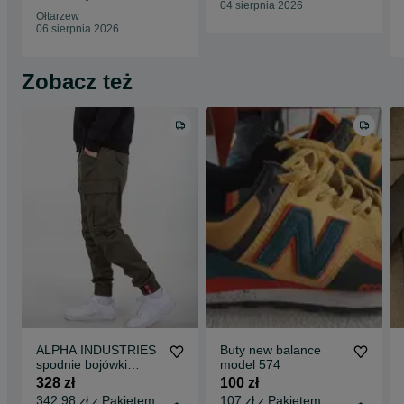
04 sierpnia 2026
Ołtarzew
06 sierpnia 2026
Zobacz też
ALPHA INDUSTRIES
Buty new balance
spodnie bojówki
model 574
airman 188201 black
328 zł
100 zł
olive rozmiar 34
342,98 zł z Pakietem
107 zł z Pakietem