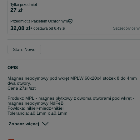
Tylko przedmiot
27 zł
Przedmiot z Pakietem Ochronnym
32,08 zł
+ dostawa od 6,49 zł
Szczegóły ceny
Stan: Nowe
OPIS
Magnes neodymowy pod wkręt MPŁW 60x20x4 stożek 8 do 4mm
dwa otwory.
Cena 27zł /szt
Produkt: MPŁ - magnes płytkowy z dwoma otworami pod wkręt -
magnes neodymowy NdFeB
Powłoka: nikiel+miedź+nikiel
Tolerancja: ±0.1mm x ±0.1mm
Max. temperatura pracy: (80oC)
Rozmiar podany w mm.
Zobacz więcej
Długość: 60mm
Szerokość: 20mm