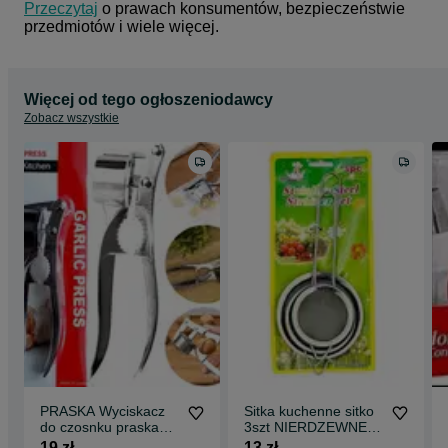
Przeczytaj
 o prawach konsumentów, bezpieczeństwie 
przedmiotów i wiele więcej.
Więcej od tego ogłoszeniodawcy
Zobacz wszystkie
PRASKA Wyciskacz
Sitka kuchenne sitko
do czosnku praska
3szt NIERDZEWNE
wyciskarka dziadek
super jakość
19 zł
13 zł