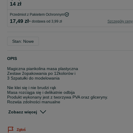
14 zł
Przedmiot z Pakietem Ochronnym
17,49 zł
+ dostawa od 3,99 zł
Szczegóły ceny
Stan: Nowe
OPIS
Magiczna piankolina masa plastyczna
Zestaw 2opakowania po 12kolorów i
3 Szpatułki do modelowania
Nie klei się i nie brudzi rąk
Masa rozciąga się i delikatnie odbija
Produkt wykonany jest z tworzywa PVA oraz gliceryny.
Rozwija zdolności manualne
Pobudza wyobraźnię i kreatywność
Wysoka jakość wykonania
Zobacz więcej
wiek: 3+
Piankolina
Zgłoś