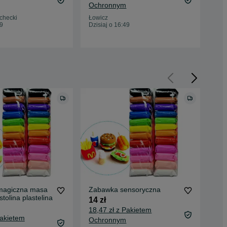
Ochronnym
Oc
checki
Łowicz
Tom
49
Dzisiaj o 16:49
Dzis
 magiczna masa
Zabawka sensoryczna
Mag
stolina plastelina
24s
14 zł
14 
18,47 zł z Pakietem
Pakietem
18,
Ochronnym