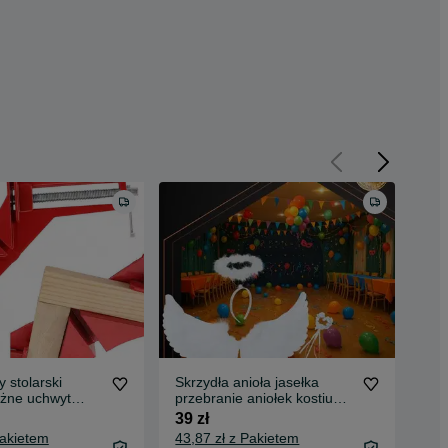
 stolarski
Skrzydła anioła jasełka
Zes
ożne uchwyt
przebranie aniołek kostium
pla
różdżka aureola
39 zł
55 
Pakietem
43,87 zł z Pakietem
60,