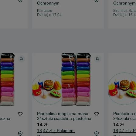
Ochronnym
Ochronnym
Klimasze
Szumleś Szla
Dzisiaj o 17:04
Dzisiaj o 16:
a
Piankolina magiczna masa
Piankolina
yczna
24sztuki ciastolina plastelina
24sztuki cia
14 zł
14 zł
18,47 zł z Pakietem
18,47 zł z 