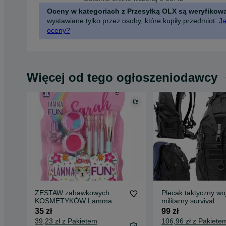
Oceny w kategoriach z Przesyłką OLX są weryfikow
wystawiane tylko przez osoby, które kupiły przedmiot.
Ja
oceny?
Więcej od tego ogłoszeniodawcy
ZESTAW zabawkowych
Plecak taktyczny w
KOSMETYKÓW Lamma
militarny survival
Fun MakeUp Paletka
turystyczny trekkin
35 zł
99 zł
PĘDZLE
39,23 zł z Pakietem
106,96 zł z Pakiete