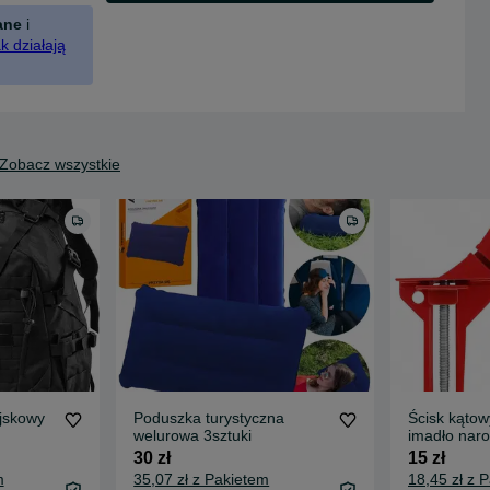
ane
i
k działają
Zobacz wszystkie
ojskowy
Poduszka turystyczna
Ścisk kątowy
welurowa 3sztuki
imadło nar
gowy
metal
30 zł
15 zł
m
35,07 zł z Pakietem
18,45 zł z 