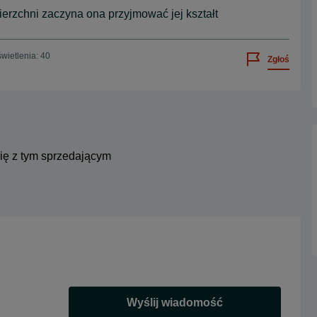
rzchni zaczyna ona przyjmować jej kształt
wietlenia: 40
Zgłoś
się z tym sprzedającym
Wyślij wiadomość