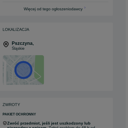
Więcej od tego ogłoszeniodawcy
LOKALIZACJA
Pszczyna
,
Śląskie
ZWROTY
PAKIET OCHRONNY
Zwróć przedmiot, jeśli jest uszkodzony lub
niezgodny z opisem.
Zgłoś problem do 48 h od