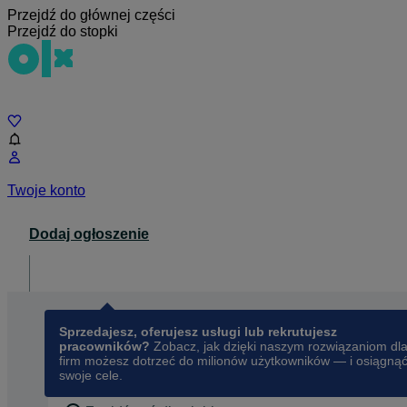
Przejdź do głównej części
Przejdź do stopki
Czat
Twoje konto
Dodaj ogłoszenie
Dla biznesu
opens in a new tab
Sprzedajesz, oferujesz usługi lub rekrutujesz
pracowników?
Zobacz, jak dzięki naszym rozwiązaniom dl
firm możesz dotrzeć do milionów użytkowników — i osiągną
swoje cele.