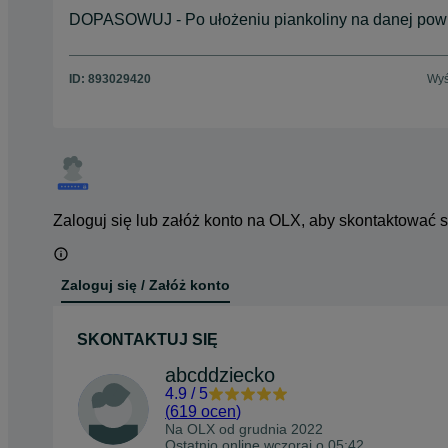
DOPASOWUJ - Po ułożeniu piankoliny na danej powie
ID:
893029420
Wyś
Zaloguj się lub załóż konto na OLX, aby skontaktować 
Zaloguj się / Załóż konto
SKONTAKTUJ SIĘ
abcddziecko
4.9
/
5
(
619 ocen
)
Na OLX od
grudnia 2022
Ostatnio online wczoraj o 05:42