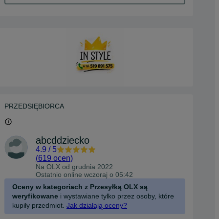
PRZEDSIĘBIORCA
abcddziecko
4.9
/
5
(
619 ocen
)
Na OLX od
grudnia 2022
Ostatnio online wczoraj o 05:42
Oceny w kategoriach z Przesyłką OLX są
weryfikowane
i wystawiane tylko przez osoby, które
kupiły przedmiot.
Jak działają oceny?