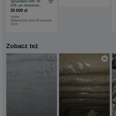
Sprzedam DAF XF
105, po remoncie
AdBlue
35 000 zł
Jeżów
Odświeżono dnia 05 sierpnia
2026
Zobacz też