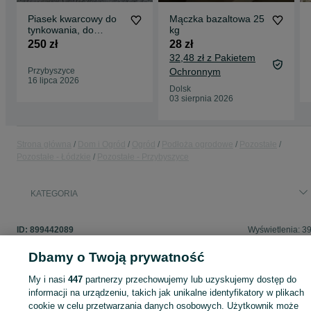
Piasek kwarcowy do
Mączka bazaltowa 25
tynkowania, do
kg
trawników, do fug
250 zł
28 zł
32,48 zł z Pakietem
Przybyszyce
Ochronnym
16 lipca 2026
Dolsk
03 sierpnia 2026
Strona główna
Dom i Ogród
Ogród
Podłoża ogrodowe
Pozostałe
Pozostałe - Łódzkie
Pozostałe - Przybyszyce
KATEGORIA
ID:
899442089
Wyświetlenia: 3
Dbamy o Twoją prywatność
My i nasi
447
partnerzy przechowujemy lub uzyskujemy dostęp do
Zaloguj się lub załóż konto na OLX, aby skontaktować się z t
informacji na urządzeniu, takich jak unikalne identyfikatory w plikach
sprzedającym
cookie w celu przetwarzania danych osobowych. Użytkownik może