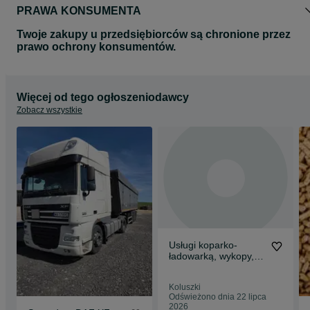
Zapraszamy na inne nasze aukcje. W sprzedaży mamy mączkę w 
PRAWA KONSUMENTA
tonowych big bagach oraz prowadzimy sprzedaż hurtową własnym
transportem.
Twoje zakupy u przedsiębiorców są chronione przez
prawo ochrony konsumentów.
Więcej od tego ogłoszeniodawcy
Zobacz wszystkie
Usługi koparko-
ładowarką, wykopy,
prace ziemne,
ogrodnicze, niwelacja
Koluszki
Odświeżono dnia 22 lipca
2026