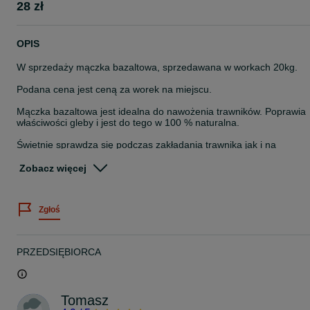
28 zł
OPIS
W sprzedaży mączka bazaltowa, sprzedawana w workach 20kg.
Podana cena jest ceną za worek na miejscu.
Mączka bazaltowa jest idealna do nawożenia trawników. Poprawia
właściwości gleby i jest do tego w 100 % naturalna.
Świetnie sprawdza się podczas zakładania trawnika jak i na
istniejącym już trawniku. Można stosować ją samą ale również
można ją dodać do kompostu lub obornika.
Zobacz więcej
Ponadto bardzo dobrze sprawdza się na trawniki, na których
zaczyna rosnąć mech oraz na których występuje pleśń.
Zgłoś
Zobojętnienie gleby spowoduje, że choroby lubiące wilgoć wyginą
oraz zapobiega chorobom grzybowym.
Mączka ma konsystencję pyłu, co ułatwia jego stosowanie, a roślin
PRZEDSIĘBIORCA
łatwiej przyswajają taką formę nawozu. Dzięki mączce bazaltowej
lepiej utrzymuje się wilgoć w glebie, co pomaga roślinności w
przetrwaniu susz. Środek ten działa jak gąbka, przejmując wodę
pomaga w utrzymaniu równowagi w glebie. Jest stosowany w
Tomasz
ogrodnictwie ekologicznym.