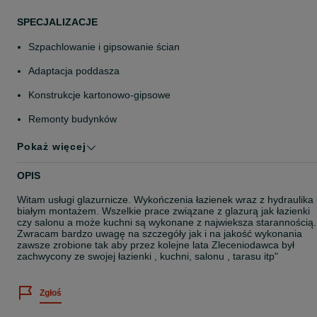
SPECJALIZACJE
Szpachlowanie i gipsowanie ścian
Adaptacja poddasza
Konstrukcje kartonowo-gipsowe
Remonty budynków
Układanie płytek
Pokaż więcej
Sufity napinane i podwieszane
OPIS
Malowanie i tapetowanie wnętrz
Witam usługi glazurnicze. Wykończenia łazienek wraz z hydraulika 
białym montażem. Wszelkie prace związane z glazurą jak łazienki
Układanie paneli i parkietu
czy salonu a może kuchni są wykonane z najwieksza starannością.
Zwracam bardzo uwagę na szczegóły jak i na jakość wykonania
zawsze zrobione tak aby przez kolejne lata Zleceniodawca był
zachwycony ze swojej łazienki , kuchni, salonu , tarasu itp"
Zgłoś