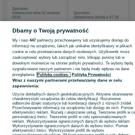
Łazienki | Malowanie
rączka
natryskowe
Zgorzelec
Odświeżono dnia 02 sierpnia
Zgorzelec
2026
Odświeżono dzisiaj o 07:20
Dbamy o Twoją prywatność
Strona główna
Usługi
Usługi budowlane i remontowe
Remonty i
My i nasi
447
partnerzy przechowujemy lub uzyskujemy dostęp do
wykończenia wnętrz
Remonty i wykończenia wnętrz - Dolnośląskie
Remonty
informacji na urządzeniu, takich jak unikalne identyfikatory w plikach
wykończenia wnętrz - Zgorzelec
cookie w celu przetwarzania danych osobowych. Użytkownik może
zaakceptować wybory lub zarządzać nimi, klikając poniżej lub w
dowolnym momencie na stronie polityki prywatności. Te wybory będą
KATEGORIA
sygnalizowane naszym partnerom i nie będą miały wpływu na dane
przeglądania.
Polityka cookies,
Polityka Prywatności
ID:
887004935
Wyświetlenia: 16
Wraz z naszymi partnerami przetwarzamy dane w celu
zapewnienia:
Użycie dokładnych danych geolokalizacyjnych. Aktywne skanowanie
Zadzwoń / SMS
Wyślij wiadomość
charakterystyki urządzenia do celów identyfikacji. Rozumienie
odbiorców dzięki statystyce lub kombinacji danych z różnych źródeł.
Przechowywanie informacji na urządzeniu lub dostęp do nich. Pomiar
efektywności reklam. Rozwój i ulepszanie usług. Tworzenie profili w c
personalizacji treści. Tworzenie profili w celu spersonalizowanych
reklam. Wykorzystywanie ograniczonych danych do wyboru reklam.
Wykorzystywanie ograniczonych danych do wyboru treści. Pomiar
efektywności treści. Wykorzystanie profili do wyboru
spersonalizowanych reklam. Wykorzystywanie profili w celu doboru