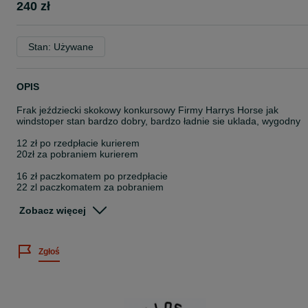
240 zł
Stan: Używane
OPIS
Frak jeździecki skokowy konkursowy Firmy Harrys Horse jak
windstoper stan bardzo dobry, bardzo ładnie sie uklada, wygodny
12 zł po rzedpłacie kurierem
20zł za pobraniem kurierem
16 zł paczkomatem po przedpłacie
22 zl paczkomatem za pobraniem
Wystawiamy faktury.
Zobacz więcej
Nie używam przesylki olx.
Cena nie podlega negocjacji
Wystawiamy faktury.
Zgłoś
Nie wymieniam się.