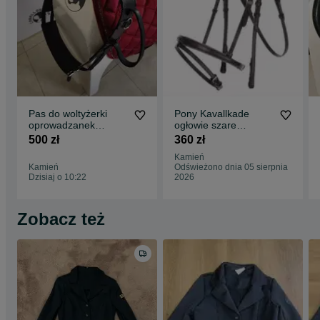
Pas do woltyżerki
Pony Kavallkade
oprowadzanek
ogłowie szare
skórzany pony/cob
podszycie super
500 zł
360 zł
miękkie
Kamień
Kamień
Odświeżono dnia 05 sierpnia
Dzisiaj o 10:22
2026
Zobacz też