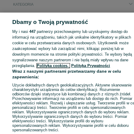
KATEGORIA
ID:
1064449462
Wyświetlenia:
Dbamy o Twoją prywatność
My i nasi
447
partnerzy przechowujemy lub uzyskujemy dostęp do
informacji na urządzeniu, takich jak unikalne identyfikatory w plikach
cookie w celu przetwarzania danych osobowych. Użytkownik może
Zaloguj się lub załóż konto na OLX, aby skontaktować się z t
zaakceptować wybory lub zarządzać nimi, klikając poniżej lub w
sprzedającym
dowolnym momencie na stronie polityki prywatności. Te wybory będą
sygnalizowane naszym partnerom i nie będą miały wpływu na dane
przeglądania.
Polityka cookies,
Polityka Prywatności
Wraz z naszymi partnerami przetwarzamy dane w celu
Zaloguj się / Załóż konto
zapewnienia:
Użycie dokładnych danych geolokalizacyjnych. Aktywne skanowanie
Zadzwoń / SMS
Wyślij wiadomość
charakterystyki urządzenia do celów identyfikacji. Rozumienie
odbiorców dzięki statystyce lub kombinacji danych z różnych źródeł.
Przechowywanie informacji na urządzeniu lub dostęp do nich. Pomiar
efektywności reklam. Rozwój i ulepszanie usług. Tworzenie profili w c
personalizacji treści. Tworzenie profili w celu spersonalizowanych
reklam. Wykorzystywanie ograniczonych danych do wyboru reklam.
Wykorzystywanie ograniczonych danych do wyboru treści. Pomiar
efektywności treści. Wykorzystanie profili do wyboru
spersonalizowanych reklam. Wykorzystywanie profili w celu doboru
spersonalizowanych treści.