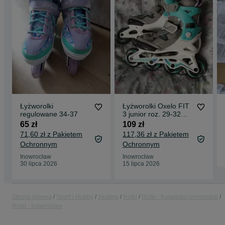
Łyżworolki
Łyżworolki Oxelo FIT
regulowane 34-37
3 junior roz. 29-32
regulowane szaro-
65 zł
109 zł
zielone
71,60 zł z Pakietem
117,36 zł z Pakietem
Ochronnym
Ochronnym
Inowrocław
Inowrocław
30 lipca 2026
15 lipca 2026
Strona główna
Sport i Hobby
Skating
Rolki
Rolki - Kujawsko-pomorskie
Rolki - Inowrocław