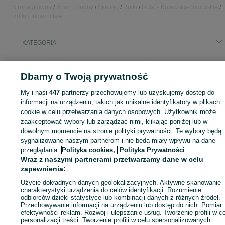
Strona główna
Sport i Hobby
Skating
Rolki
Rolki - Kujawsko-pomorskie
Rolki - Inowrocław
KATEGORIA
ID:
537198027
Wyświetlenia: 
Dbamy o Twoją prywatność
My i nasi
447
partnerzy przechowujemy lub uzyskujemy dostęp do
informacji na urządzeniu, takich jak unikalne identyfikatory w plikach
cookie w celu przetwarzania danych osobowych. Użytkownik może
Zaloguj się lub załóż konto na OLX, aby skontaktować się z t
zaakceptować wybory lub zarządzać nimi, klikając poniżej lub w
sprzedającym
dowolnym momencie na stronie polityki prywatności. Te wybory będą
sygnalizowane naszym partnerom i nie będą miały wpływu na dane
przeglądania.
Polityka cookies,
Polityka Prywatności
Zaloguj się / Załóż konto
Wraz z naszymi partnerami przetwarzamy dane w celu
zapewnienia:
Zadzwoń / SMS
Wyślij wiadomość
Użycie dokładnych danych geolokalizacyjnych. Aktywne skanowanie
charakterystyki urządzenia do celów identyfikacji. Rozumienie
odbiorców dzięki statystyce lub kombinacji danych z różnych źródeł.
Przechowywanie informacji na urządzeniu lub dostęp do nich. Pomiar
efektywności reklam. Rozwój i ulepszanie usług. Tworzenie profili w c
personalizacji treści. Tworzenie profili w celu spersonalizowanych