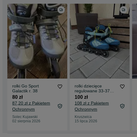
rolki Go Sport
rolki dziecięce
Galactik r. 38
regulowane 33-37
niebieskie
80 zł
100 zł
87,20 zł z Pakietem
108 zł z Pakietem
Ochronnym
Ochronnym
Solec Kujawski
Kruszwica
02 sierpnia 2026
15 lipca 2026