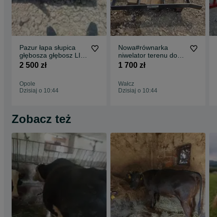
Pazur łapa słupica
Nowa#równarka
głębosza głębosz LIS
niwelator terenu do
cześci elementy
trawników producent
2 500 zł
1 700 zł
wymienne
DOSTAWA
Opole
Wałcz
Dzisiaj o 10:44
Dzisiaj o 10:44
Zobacz też