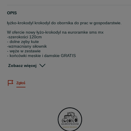
OPIS
łyżko-krokodyl krokodyl do obornika do prac w gospodarstwie.
W ofercie nowy łyżo-krokodyl na euroramke sms mx
-szerokości 120cm
- dolne zęby kute
-wzmacniany siłownik
- węże w zestawie
- końcówki męskie i damskie GRATIS
MOŻLIWOŚĆ DOPASOWANIA RÓŻNYCH UCHWYTÓW lub dwóch
Zobacz więcej
siłowników
transport na terenie Polski
Zgłoś
Na innych aukcjach pozostałe maszyny miedzy innymi inny osprzęt
do ładowaczy.
TEL:
500
261
543
#
731
465
962