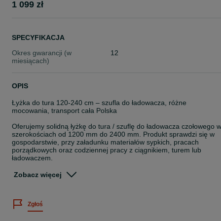
1 099 zł
SPECYFIKACJA
Okres gwarancji (w
12
miesiącach)
OPIS
Łyżka do tura 120-240 cm – szufla do ładowacza, różne
mocowania, transport cała Polska
Oferujemy solidną łyżkę do tura / szuflę do ładowacza czołowego 
szerokościach od 1200 mm do 2400 mm. Produkt sprawdzi się w
gospodarstwie, przy załadunku materiałów sypkich, pracach
porządkowych oraz codziennej pracy z ciągnikiem, turem lub
ładowaczem.
Dostępne szerokości i pojemności:
Zobacz więcej
– 1200 mm / 120 cm – pojemność 0,30 m³
– 1400 mm / 140 cm – pojemność 0,35 m³
Zgłoś
– 1500 mm / 150 cm – pojemność 0,38 m³
– 1600 mm / 160 cm – pojemność 0,40 m³