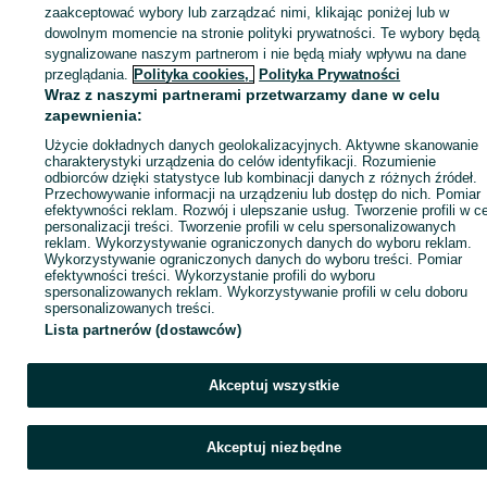
KATEGORIA
zaakceptować wybory lub zarządzać nimi, klikając poniżej lub w
dowolnym momencie na stronie polityki prywatności. Te wybory będą
sygnalizowane naszym partnerom i nie będą miały wpływu na dane
ID:
830071585
Wyświetlenia: 3
przeglądania.
Polityka cookies,
Polityka Prywatności
Wraz z naszymi partnerami przetwarzamy dane w celu
zapewnienia:
Zadzwoń / SMS
Wyślij wiadomość
Użycie dokładnych danych geolokalizacyjnych. Aktywne skanowanie
charakterystyki urządzenia do celów identyfikacji. Rozumienie
odbiorców dzięki statystyce lub kombinacji danych z różnych źródeł.
Przechowywanie informacji na urządzeniu lub dostęp do nich. Pomiar
efektywności reklam. Rozwój i ulepszanie usług. Tworzenie profili w c
personalizacji treści. Tworzenie profili w celu spersonalizowanych
reklam. Wykorzystywanie ograniczonych danych do wyboru reklam.
Wykorzystywanie ograniczonych danych do wyboru treści. Pomiar
efektywności treści. Wykorzystanie profili do wyboru
spersonalizowanych reklam. Wykorzystywanie profili w celu doboru
spersonalizowanych treści.
Lista partnerów (dostawców)
Akceptuj wszystkie
Akceptuj niezbędne