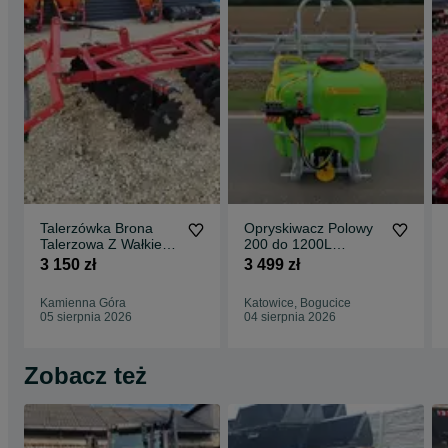
Talerzówka Brona
Opryskiwacz Polowy
Talerzowa Z Wałkiem
200 do 1200L
Strunowym Strumyk
Zawieszany Z
3 150 zł
3 499 zł
ALFA V2
Dostawą Cała Polska
Kamienna Góra
Katowice, Bogucice
05 sierpnia 2026
04 sierpnia 2026
Zobacz też