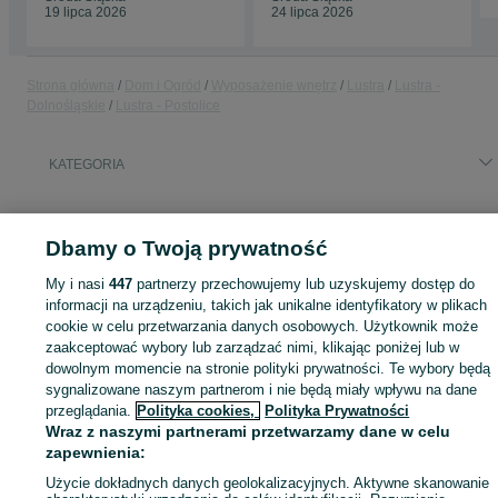
19 lipca 2026
24 lipca 2026
Strona główna
Dom i Ogród
Wyposażenie wnętrz
Lustra
Lustra -
Dolnośląskie
Lustra - Postolice
KATEGORIA
ID:
1015629982
Wyświetlenia: 2
Dbamy o Twoją prywatność
My i nasi
447
partnerzy przechowujemy lub uzyskujemy dostęp do
informacji na urządzeniu, takich jak unikalne identyfikatory w plikach
Zaloguj się lub załóż konto na OLX, aby skontaktować się z t
cookie w celu przetwarzania danych osobowych. Użytkownik może
sprzedającym
zaakceptować wybory lub zarządzać nimi, klikając poniżej lub w
dowolnym momencie na stronie polityki prywatności. Te wybory będą
sygnalizowane naszym partnerom i nie będą miały wpływu na dane
przeglądania.
Polityka cookies,
Polityka Prywatności
Zaloguj się / Załóż konto
Wraz z naszymi partnerami przetwarzamy dane w celu
zapewnienia:
Zadzwoń / SMS
Wyślij wiadomość
Użycie dokładnych danych geolokalizacyjnych. Aktywne skanowanie