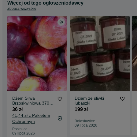
Więcej od tego ogłoszeniodawcy
Zobacz wszystkie
Dżem Sliwa
Dziem ze śliwki
Brzoskwiniowa 370ml
lubaszki
x4
36 zł
199 zł
41,44 zł z Pakietem
Ochronnym
Bolesławiec
09 lipca 2026
Postolice
09 lipca 2026