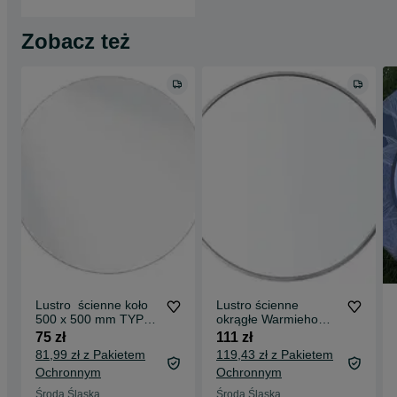
Zobacz też
Lustro ścienne koło
Lustro ścienne
500 x 500 mm TYP
okrągłe Warmiehomy
BEZRAMOWEu
SILVER 76cm
75 zł
111 zł
81,99 zł z Pakietem
119,43 zł z Pakietem
Ochronnym
Ochronnym
Środa Śląska
Środa Śląska