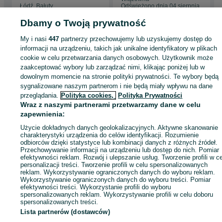
Łódź, Bałuty
Odświeżono dnia 04 sierpnia
04 sierpnia 2026
2026
Dbamy o Twoją prywatność
My i nasi
447
partnerzy przechowujemy lub uzyskujemy dostęp do
Strona główna
Sport i Hobby
Sporty wodne
Łodzie i jachty
Motorowe
informacji na urządzeniu, takich jak unikalne identyfikatory w plikach
Motorowe - Łódzkie
Motorowe - Łódź
Motorowe - Bałuty
cookie w celu przetwarzania danych osobowych. Użytkownik może
zaakceptować wybory lub zarządzać nimi, klikając poniżej lub w
dowolnym momencie na stronie polityki prywatności. Te wybory będą
KATEGORIA
sygnalizowane naszym partnerom i nie będą miały wpływu na dane
przeglądania.
Polityka cookies,
Polityka Prywatności
Wraz z naszymi partnerami przetwarzamy dane w celu
ID:
1041201251
Wyświetlenia: 1
zapewnienia:
Użycie dokładnych danych geolokalizacyjnych. Aktywne skanowanie
Zadzwoń / SMS
Wyślij wiadomość
charakterystyki urządzenia do celów identyfikacji. Rozumienie
odbiorców dzięki statystyce lub kombinacji danych z różnych źródeł.
Przechowywanie informacji na urządzeniu lub dostęp do nich. Pomiar
efektywności reklam. Rozwój i ulepszanie usług. Tworzenie profili w c
personalizacji treści. Tworzenie profili w celu spersonalizowanych
reklam. Wykorzystywanie ograniczonych danych do wyboru reklam.
Wykorzystywanie ograniczonych danych do wyboru treści. Pomiar
efektywności treści. Wykorzystanie profili do wyboru
spersonalizowanych reklam. Wykorzystywanie profili w celu doboru
spersonalizowanych treści.
Lista partnerów (dostawców)