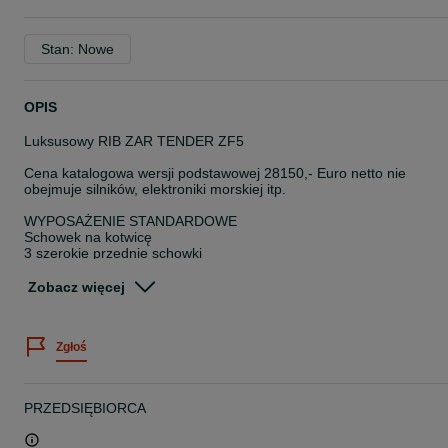
Stan: Nowe
OPIS
Luksusowy RIB ZAR TENDER ZF5
Cena katalogowa wersji podstawowej 28150,- Euro netto nie
obejmuje silników, elektroniki morskiej itp.
WYPOSAŻENIE STANDARDOWE
Schowek na kotwicę
3 szerokie przednie schowki
Boczne siedzisko przy konsoli ze schowkiem
Szeroki tylny schowek
Zobacz więcej
Konsola ze schowkiem wewnętrznym,
uchylnym mechanicznym układem sterowania
oraz sportową kierownicą
Zgłoś
Ciężki, podwójny gumowy odbojnik
6 uchwytów ze stali nierdzewnej dla bezpieczeństwa pasażerów
4 składane knagi ze stali nierdzewnej
3 ucha ze stali nierdzewnej do podwieszania
PRZEDSIĘBIORCA
Składana drabinka ze stali nierdzewnej
Zestaw naprawczy
Pompka do pompowania