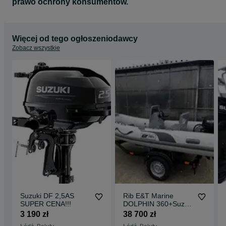
prawo ochrony konsumentów.
Więcej od tego ogłoszeniodawcy
Zobacz wszystkie
Suzuki DF 2,5AS
Rib E&T Marine
SUPER CENA!!!
DOLPHIN 360+Suzuki
DF20 ARS Cena lato
3 190 zł
38 700 zł
2026