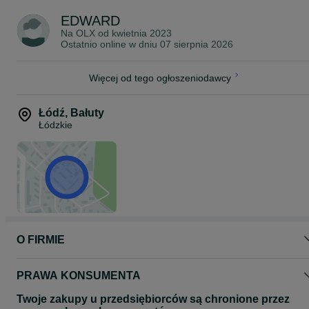
Para wioseł
EDWARD
WYPOSAŻENIE OPCJONALNE
Na OLX od
kwietnia 2023
Zbiornik paliwa 100 l (26 gal) zgodny ze standardem CE
Ostatnio online w dniu 07 sierpnia 2026
(tylko USA: 70 l / 19 gal)
Światła nawigacyjne z panelem przełączników
Przednie rozszerzenie powierzchni do opalania ze stołem
Więcej od tego ogłoszeniodawcy
Tylne rozszerzenie powierzchni do opalania
Teleskopowe bimini
Flexiteek
Łódź
,
Bałuty
System prysznicowy
Łódzkie
Lewa tylna platforma ze składaną drabinką ze stali nierdzewnej
Prawa tylna platforma
Termin realizacji ok. 3-5 miesięcy.
O FIRMIE
PRAWA KONSUMENTA
Twoje zakupy u przedsiębiorców są chronione przez