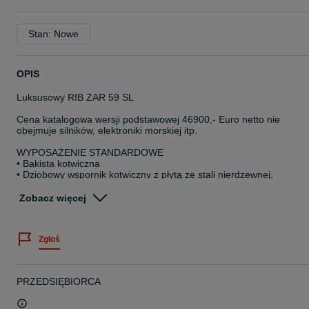
Stan: Nowe
OPIS
Luksusowy RIB ZAR 59 SL
Cena katalogowa wersji podstawowej 46900,- Euro netto nie
obejmuje silników, elektroniki morskiej itp.
WYPOSAŻENIE STANDARDOWE
• Bakista kotwiczna
• Dziobowy wspornik kotwiczny z płytą ze stali nierdzewnej,
przygotowany pod elektryczną windę kotwiczną
• 3 obszerne przednie schowki
Zobacz więcej
• 2 boczne schowki dziobowe
• Duży tylny schowek
• 2 wygodne schowki w tylnej części kokpitu silnikowego
Zgłoś
• Zbiornik paliwa ok. 160 l / 42 gal, zamontowany zgodnie ze
standardem CE
• Konsola sterownicza dla dwóch osób z wewnętrznym schowkiem,
hydraulicznym układem kierowniczym i sportową kierownicą
PRZEDSIĘBIORCA
• Siedzenie sternika umożliwiające prowadzenie w pozycji siedzące
lub półstojącej
• Schowek pod siedzeniem sternika