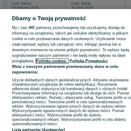
Łódź, Bałuty
Łódź, Bałuty
04 sierpnia 2026
31 lipca 2026
Dbamy o Twoją prywatność
My i nasi
447
partnerzy przechowujemy lub uzyskujemy dostęp do
Strona główna
Sport i Hobby
Sporty wodne
Łodzie i jachty
Motorowe
informacji na urządzeniu, takich jak unikalne identyfikatory w plikach
Motorowe - Łódzkie
Motorowe - Łódź
Motorowe - Bałuty
cookie w celu przetwarzania danych osobowych. Użytkownik może
zaakceptować wybory lub zarządzać nimi, klikając poniżej lub w
dowolnym momencie na stronie polityki prywatności. Te wybory będą
KATEGORIA
sygnalizowane naszym partnerom i nie będą miały wpływu na dane
przeglądania.
Polityka cookies,
Polityka Prywatności
Wraz z naszymi partnerami przetwarzamy dane w celu
ID:
1040839691
Wyświetlenia: 1
zapewnienia:
Użycie dokładnych danych geolokalizacyjnych. Aktywne skanowanie
Zadzwoń / SMS
Wyślij wiadomość
charakterystyki urządzenia do celów identyfikacji. Rozumienie
odbiorców dzięki statystyce lub kombinacji danych z różnych źródeł.
Przechowywanie informacji na urządzeniu lub dostęp do nich. Pomiar
efektywności reklam. Rozwój i ulepszanie usług. Tworzenie profili w c
personalizacji treści. Tworzenie profili w celu spersonalizowanych
reklam. Wykorzystywanie ograniczonych danych do wyboru reklam.
Wykorzystywanie ograniczonych danych do wyboru treści. Pomiar
efektywności treści. Wykorzystanie profili do wyboru
spersonalizowanych reklam. Wykorzystywanie profili w celu doboru
spersonalizowanych treści.
Lista partnerów (dostawców)