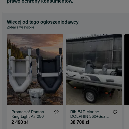
prawo ochrony konsumentów.
Więcej od tego ogłoszeniodawcy
Zobacz wszystkie
Promocja! Ponton
Rib E&T Marine
King Light Air 250
DOLPHIN 360+Suzuki
DF20 ARS Cena lato
2 490 zł
38 700 zł
2026