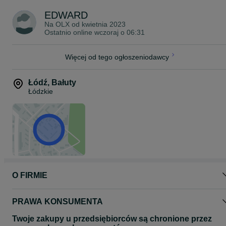
Prawy trap rufowy
EDWARD
Zestaw naprawczy
Pompka do pompowania, para wioseł
Na OLX od
kwietnia 2023
Ostatnio online wczoraj o 06:31
WYPOSAŻENIE OPCJONALNE
Zbiornik paliwa ok. 100 l / 27 gal zgodny z normą CE, montowany
pod konsolą
Więcej od tego ogłoszeniodawcy
(w USA wyłącznie 70 l / 19 gal)
System ciśnieniowy wody słodkiej ze zbiornikiem ok. 60 l / 16 gal i
prysznicem
Łódź
,
Bałuty
Przechylny pałąk radarowy ze stali nierdzewnej z oświetleniem
Łódzkie
nawigacyjnym i klaksonem
Reflektor
Przednie przedłużenie platformy do opalania z stołem, zawierające
płyty i poduszki; środkowa płyta wyposażona jest w stalową nogę,
która może pełnić funkcję stołu
Uchwyt pomocniczego silnika
Pompa zęzowa
Panel bezpiecznikowy
Termin realizacji ok. 3-5 miesięcy.
O FIRMIE
PRAWA KONSUMENTA
Twoje zakupy u przedsiębiorców są chronione przez