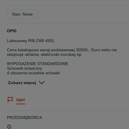
Stan: Nowe
OPIS
Luksusowy RIB ZAR 49SL
Cena katalogowa wersji podstawowej 30550,- Euro netto nie
obejmuje silników, elektroniki morskiej itp.
WYPOSAŻENIE STANDARDOWE
Schowek kotwiczny
4 obszerne przednie schowki
Boczne siedzisko przy konsoli ze schowkiem
Duży, tylny schowek
Zobacz więcej
2 wygodne schowki w tylnej części kokpitu silnika
Dwuosobowa konsola sterownicza z wewnętrznym schowkiem,
mechanicznym sterowaniem przechyłowym i sportową kierownicą
Zgłoś
Fotel kierowcy umożliwiający prowadzenie w pozycji siedzącej lub
półsiedzącej
Podwójny, solidny gumowy odbojnik
6 uchwytów ze stali nierdzewnej dla bezpieczeństwa pasażerów
PRZEDSIĘBIORCA
4 knagi ze stali nierdzewnej
3 ucha ze stali nierdzewnej do podwieszania
Lewy trap rufowy ze składana drabinką ze stali nierdzewnej