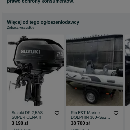
prawo ochrony konsumentów.
Więcej od tego ogłoszeniodawcy
Zobacz wszystkie
Suzuki DF 2,5AS
Rib E&T Marine
SUPER CENA!!!
DOLPHIN 360+Suzuki
DF20 ARS Cena lato
3 190 zł
38 700 zł
2026