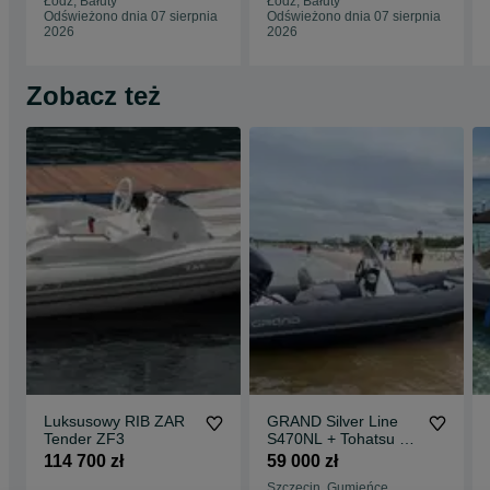
Łódź, Bałuty
Łódź, Bałuty
Odświeżono dnia 07 sierpnia
Odświeżono dnia 07 sierpnia
2026
2026
Zobacz też
Luksusowy RIB ZAR
GRAND Silver Line
Tender ZF3
S470NL + Tohatsu 60
HP + Temared Trailer
114 700 zł
59 000 zł
– 2023
Szczecin, Gumieńce