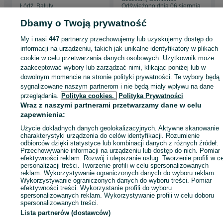
Łódź, Bałuty
Odświeżono dnia 06 sierpnia
31 lipca 2026
2026
Dbamy o Twoją prywatność
My i nasi
447
partnerzy przechowujemy lub uzyskujemy dostęp do
Strona główna
Sport i Hobby
Sporty wodne
Łodzie i jachty
Motorowe
informacji na urządzeniu, takich jak unikalne identyfikatory w plikach
Motorowe - Łódzkie
Motorowe - Łódź
Motorowe - Bałuty
cookie w celu przetwarzania danych osobowych. Użytkownik może
zaakceptować wybory lub zarządzać nimi, klikając poniżej lub w
dowolnym momencie na stronie polityki prywatności. Te wybory będą
KATEGORIA
sygnalizowane naszym partnerom i nie będą miały wpływu na dane
przeglądania.
Polityka cookies,
Polityka Prywatności
Wraz z naszymi partnerami przetwarzamy dane w celu
ID:
1041148834
Wyświetlenia: 4
zapewnienia:
Użycie dokładnych danych geolokalizacyjnych. Aktywne skanowanie
Zadzwoń / SMS
Wyślij wiadomość
charakterystyki urządzenia do celów identyfikacji. Rozumienie
odbiorców dzięki statystyce lub kombinacji danych z różnych źródeł.
Przechowywanie informacji na urządzeniu lub dostęp do nich. Pomiar
efektywności reklam. Rozwój i ulepszanie usług. Tworzenie profili w c
personalizacji treści. Tworzenie profili w celu spersonalizowanych
reklam. Wykorzystywanie ograniczonych danych do wyboru reklam.
Wykorzystywanie ograniczonych danych do wyboru treści. Pomiar
efektywności treści. Wykorzystanie profili do wyboru
spersonalizowanych reklam. Wykorzystywanie profili w celu doboru
spersonalizowanych treści.
Lista partnerów (dostawców)