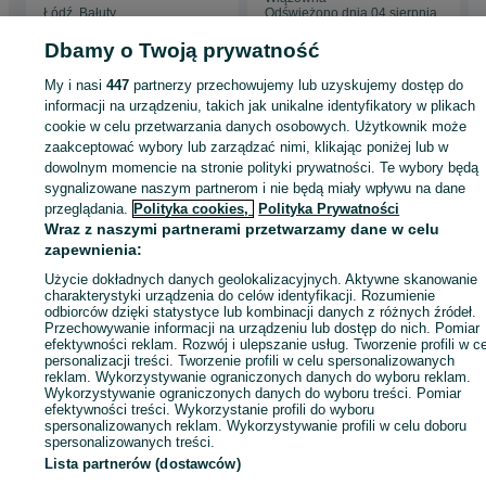
Łódź, Bałuty
Odświeżono dnia 04 sierpnia
04 sierpnia 2026
2026
Dbamy o Twoją prywatność
My i nasi
447
partnerzy przechowujemy lub uzyskujemy dostęp do
Strona główna
Sport i Hobby
Sporty wodne
Łodzie i jachty
Motorowe
informacji na urządzeniu, takich jak unikalne identyfikatory w plikach
Motorowe - Łódzkie
Motorowe - Łódź
Motorowe - Bałuty
cookie w celu przetwarzania danych osobowych. Użytkownik może
zaakceptować wybory lub zarządzać nimi, klikając poniżej lub w
dowolnym momencie na stronie polityki prywatności. Te wybory będą
KATEGORIA
sygnalizowane naszym partnerom i nie będą miały wpływu na dane
przeglądania.
Polityka cookies,
Polityka Prywatności
Wraz z naszymi partnerami przetwarzamy dane w celu
ID:
1041151822
Wyświetlenia: 2
zapewnienia:
Użycie dokładnych danych geolokalizacyjnych. Aktywne skanowanie
Zadzwoń / SMS
Wyślij wiadomość
charakterystyki urządzenia do celów identyfikacji. Rozumienie
odbiorców dzięki statystyce lub kombinacji danych z różnych źródeł.
Przechowywanie informacji na urządzeniu lub dostęp do nich. Pomiar
efektywności reklam. Rozwój i ulepszanie usług. Tworzenie profili w c
personalizacji treści. Tworzenie profili w celu spersonalizowanych
reklam. Wykorzystywanie ograniczonych danych do wyboru reklam.
Wykorzystywanie ograniczonych danych do wyboru treści. Pomiar
efektywności treści. Wykorzystanie profili do wyboru
spersonalizowanych reklam. Wykorzystywanie profili w celu doboru
spersonalizowanych treści.
Lista partnerów (dostawców)