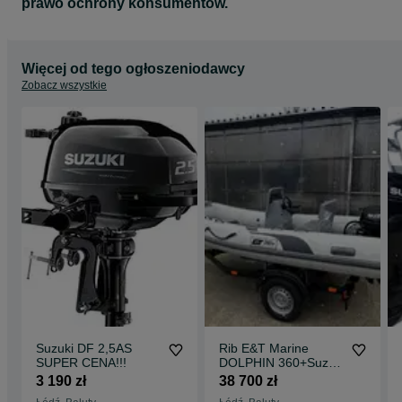
prawo ochrony konsumentów.
Instalacja Flexi-teaku
Namiot kempingowy morski
Daszek przeciwsłoneczny na 2 pałąkach
Tylna teleskopowa osłona przeciwsłoneczna dla pałąka
Więcej od tego ogłoszeniodawcy
Dziobowy daszek przeciwsłoneczny (przedłużenie tylnej osłony
teleskopowej)
Zobacz wszystkie
Boczna osłona do teleskopowej osłony przeciwsłonecznej
Termin realizacji ok. 3-5 miesięcy.
Suzuki DF 2,5AS
Rib E&T Marine
SUPER CENA!!!
DOLPHIN 360+Suzuki
DF20 ARS Cena lato
3 190 zł
38 700 zł
2026