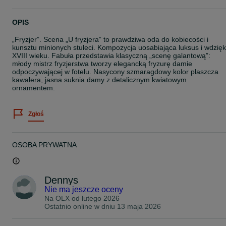
OPIS
„Fryzjer”. Scena „U fryzjera” to prawdziwa oda do kobiecości i
kunsztu minionych stuleci. Kompozycja uosabiająca luksus i wdzięk
XVIII wieku. Fabuła przedstawia klasyczną „scenę galantową”:
młody mistrz fryzjerstwa tworzy elegancką fryzurę damie
odpoczywającej w fotelu. Nasycony szmaragdowy kolor płaszcza
kawalera, jasna suknia damy z detalicznym kwiatowym
ornamentem.
Zgłoś
OSOBA PRYWATNA
Dennys
Nie ma jeszcze oceny
Na OLX od
lutego 2026
Ostatnio online w dniu 13 maja 2026