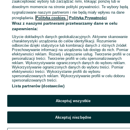
zaakceptować wybory lub zarządzać nimi, klikając poniżej lub w
dowolnym momencie na stronie polityki prywatności. Te wybory będą
sygnalizowane naszym partnerom i nie będą miały wpływu na dane
KATEGORIA
przeglądania.
Polityka cookies,
Polityka Prywatności
Wraz z naszymi partnerami przetwarzamy dane w celu
ID:
zapewnienia:
1059043358
Wyświetlenia: 
Użycie dokładnych danych geolokalizacyjnych. Aktywne skanowanie
charakterystyki urządzenia do celów identyfikacji. Rozumienie
Zadzwoń / SMS
Wyślij wiadomość
odbiorców dzięki statystyce lub kombinacji danych z różnych źródeł.
Przechowywanie informacji na urządzeniu lub dostęp do nich. Pomiar
efektywności reklam. Rozwój i ulepszanie usług. Tworzenie profili w c
personalizacji treści. Tworzenie profili w celu spersonalizowanych
reklam. Wykorzystywanie ograniczonych danych do wyboru reklam.
Wykorzystywanie ograniczonych danych do wyboru treści. Pomiar
efektywności treści. Wykorzystanie profili do wyboru
spersonalizowanych reklam. Wykorzystywanie profili w celu doboru
spersonalizowanych treści.
Lista partnerów (dostawców)
Akceptuj wszystkie
Akceptuj niezbędne