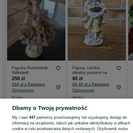
Figurka Rudolstadt-
Figura, rzeźba
Volkstedt
idealny prezent na
święta
250 zł
60 zł
264 zł z Pakietem
66,40 zł z Pakietem
Ochronnym
Ochronnym
Rumia
Wicina
21 lipca 2026
26 lipca 2026
Dbamy o Twoją prywatność
My i nasi
447
partnerzy przechowujemy lub uzyskujemy dostęp do
informacji na urządzeniu, takich jak unikalne identyfikatory w plikach
Strona główna
Antyki i Kolekcje
Antyki
Stara porcelana
Figurki
Figurki -
cookie w celu przetwarzania danych osobowych. Użytkownik może
Mazowieckie
Figurki - Grodzisk Mazowiecki